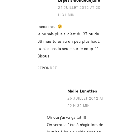
Lepetitmondedejulie
24 JUILLET 2012 AT 20
H 31 MIN
merci miss
je ne sais plus si c’est du 37 ou du
38 mais tu as vu un peu plus haut,
tu n’es pas la seule sur le coup ^^
Bisous
RÉPONDRE
Melle Lunettes
26 JUILLET 2012 AT
22 H 32 MIN
Oh oui j’ai vu ça lol !!!
On verra la 1ère à réagir lors de
la mise à jour du vide dressing