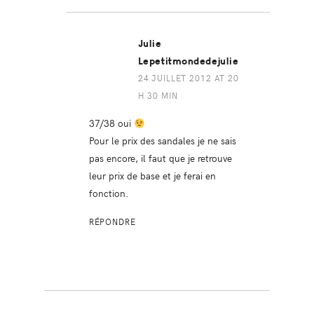
Julie
Lepetitmondedejulie
24 JUILLET 2012 AT 20
H 30 MIN
37/38 oui
Pour le prix des sandales je ne sais
pas encore, il faut que je retrouve
leur prix de base et je ferai en
fonction.
RÉPONDRE