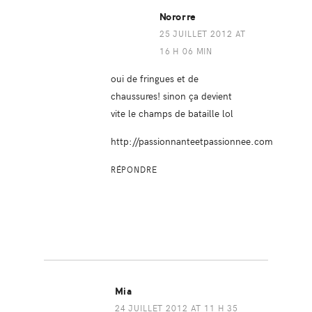
Nororre
25 JUILLET 2012 AT
16 H 06 MIN
oui de fringues et de
chaussures! sinon ça devient
vite le champs de bataille lol
http://passionnanteetpassionnee.com
RÉPONDRE
Mia
24 JUILLET 2012 AT 11 H 35