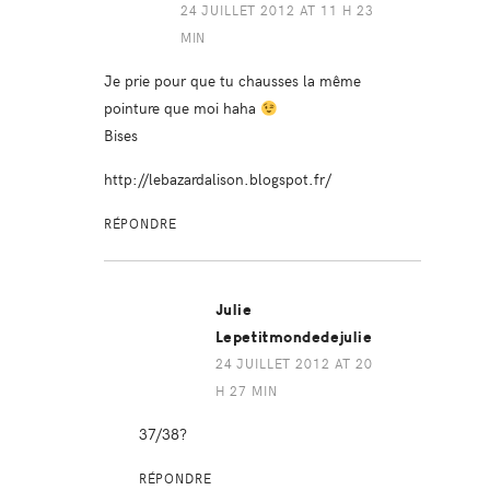
24 JUILLET 2012 AT 11 H 23
MIN
Je prie pour que tu chausses la même
pointure que moi haha
Bises
http://lebazardalison.blogspot.fr/
RÉPONDRE
Julie
Lepetitmondedejulie
24 JUILLET 2012 AT 20
H 27 MIN
37/38?
RÉPONDRE