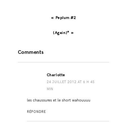
« Peplum #2
(Again)* »
Reader
Comments
Interactions
Charlotte
24 JUILLET 2012 AT 6 H 45
MIN
les chaussures et le short wahouuuu
RÉPONDRE