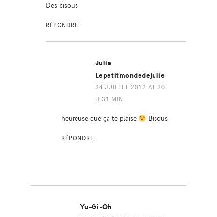
Des bisous
RÉPONDRE
Julie
Lepetitmondedejulie
24 JUILLET 2012 AT 20
H 31 MIN
heureuse que ça te plaise
Bisous
RÉPONDRE
Yu-Gi-Oh