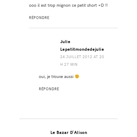
ooo il est trop mignon ce petit short =D !!
RÉPONDRE
Julie
Lepetitmondedejulie
24 JUILLET 2012 AT 20
H 27 MIN
oui, je trouve aussi
RÉPONDRE
Le Bazar D'Alison