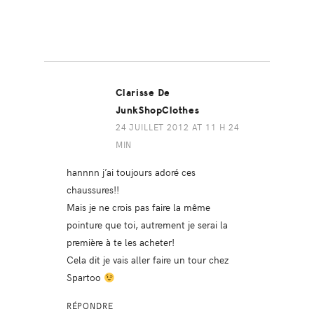
Clarisse De
JunkShopClothes
24 JUILLET 2012 AT 11 H 24
MIN
hannnn j’ai toujours adoré ces
chaussures!!
Mais je ne crois pas faire la même
pointure que toi, autrement je serai la
première à te les acheter!
Cela dit je vais aller faire un tour chez
Spartoo
RÉPONDRE