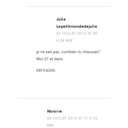
Julie
Lepetitmondedejulie
24 JUILLET 2012 AT 20
H 28 MIN
je ne sais pas, combien tu chausses?
Moi 37 et demi.
RÉPONDRE
Nororre
24 JUILLET 2012 AT 11 H 32
MIN