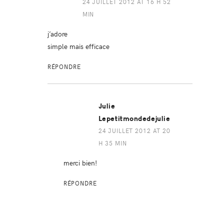
24 JUILLET 2012 AT 16 H 52
MIN
j’adore
simple mais efficace
RÉPONDRE
Julie
Lepetitmondedejulie
24 JUILLET 2012 AT 20
H 35 MIN
merci bien!
RÉPONDRE