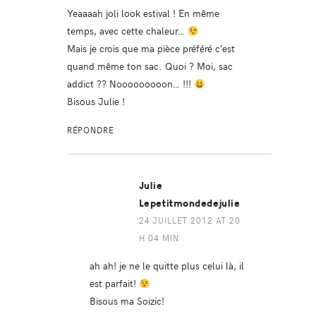
Yeaaaah joli look estival ! En même
temps, avec cette chaleur…
Mais je crois que ma pièce préféré c’est
quand même ton sac. Quoi ? Moi, sac
addict ?? Nooooooooon… !!!
Bisous Julie !
RÉPONDRE
Julie
Lepetitmondedejulie
24 JUILLET 2012 AT 20
H 04 MIN
ah ah! je ne le quitte plus celui là, il
est parfait!
Bisous ma Soizic!