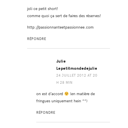
joli ce petit short!
comme quoi ça sert de faires des réserves!
http://passionnanteetpassionnee.com
RÉPONDRE
Julie
Lepetitmondedejulie
24 JUILLET 2012 AT 20
H 28 MIN
on est d’accord
(en matière de
fringues uniquement hein ^^)
RÉPONDRE