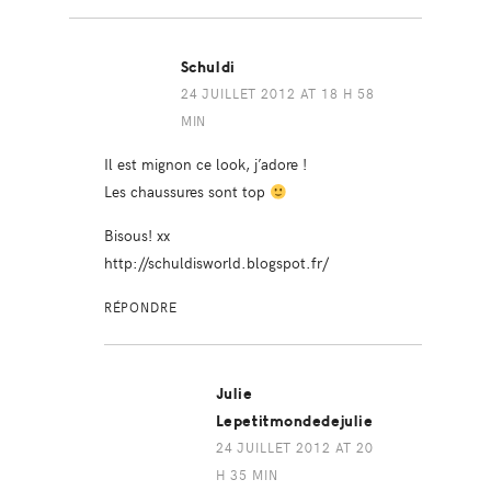
Schuldi
24 JUILLET 2012 AT 18 H 58
MIN
Il est mignon ce look, j’adore !
Les chaussures sont top
Bisous! xx
http://schuldisworld.blogspot.fr/
RÉPONDRE
Julie
Lepetitmondedejulie
24 JUILLET 2012 AT 20
H 35 MIN