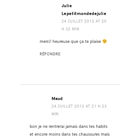
Julie
Lepetitmondedejulie
24 JUILLET 2012 AT 20
H 32 MIN
merci! heureuse que ça te plaise
RÉPONDRE
Maud
24 JUILLET 2012 AT 21 H 23
MIN
bon je ne rentrerai jamais dans tes habits
et encore moins dans tes chaussures mais