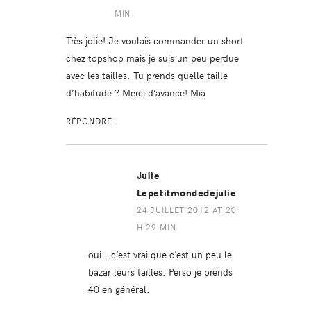
MIN
Très jolie! Je voulais commander un short
chez topshop mais je suis un peu perdue
avec les tailles. Tu prends quelle taille
d’habitude ? Merci d’avance! Mia
RÉPONDRE
Julie
Lepetitmondedejulie
24 JUILLET 2012 AT 20
H 29 MIN
oui.. c’est vrai que c’est un peu le
bazar leurs tailles. Perso je prends
40 en général.