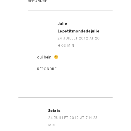
RÉPONDRE
Julie
Lepetitmondedejulie
24 JUILLET 2012 AT 20
H 03 MIN
oui hein!
RÉPONDRE
Soizic
24 JUILLET 2012 AT 7 H 23
MIN