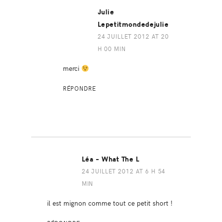
Julie
Lepetitmondedejulie
24 JUILLET 2012 AT 20
H 00 MIN
merci
RÉPONDRE
Léa - What The L
24 JUILLET 2012 AT 6 H 54
MIN
il est mignon comme tout ce petit short !