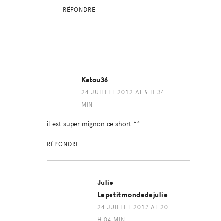
RÉPONDRE
Katou36
24 JUILLET 2012 AT 9 H 34
MIN
il est super mignon ce short ^^
RÉPONDRE
Julie
Lepetitmondedejulie
24 JUILLET 2012 AT 20
H 04 MIN