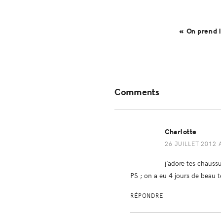
« On prend 
Reader
Comments
Interactions
Charlotte
26 JUILLET 2012 
j’adore tes chauss
PS ; on a eu 4 jours de beau 
RÉPONDRE