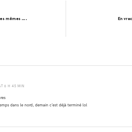
les mêmes ….
En vra
AT 6 H 45 MIN
ures
temps dans le nord, demain c’est déjà terminé lol