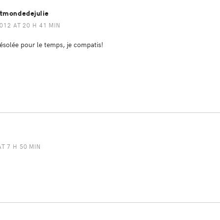
itmondedejulie
012 AT 20 H 41 MIN
ésolée pour le temps, je compatis!
AT 7 H 50 MIN