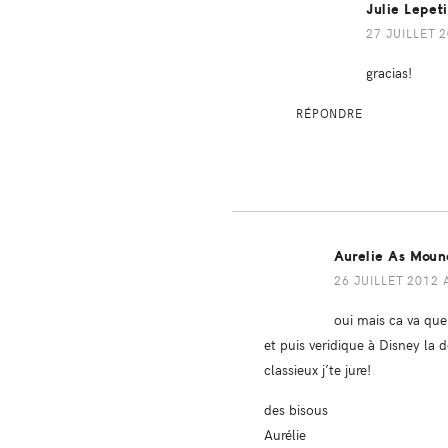
Julie Lepet
27 JUILLET 2
gracias!
RÉPONDRE
Aurelie As Moun
26 JUILLET 2012 
oui mais ca va que
et puis veridique à Disney la d
classieux j’te jure!
des bisous
Aurélie