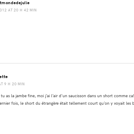
itmondedejulie
012 AT 20 H 42 MIN
ette
AT 9 H 20 MIN
 tu as la jambe fine, moi j’ai l’air d’un saucisson dans un short comme ca
ernier fois, le short du étrangère était tellement court qu’on y voyait les 