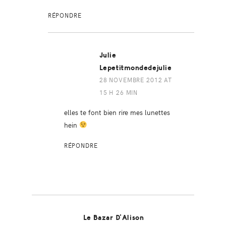
RÉPONDRE
Julie
Lepetitmondedejulie
28 NOVEMBRE 2012 AT
15 H 26 MIN
elles te font bien rire mes lunettes
hein
RÉPONDRE
Le Bazar D'Alison