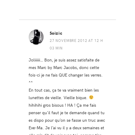
Soizic
27 NOVEMBRE 2012 AT 12 H
03 MIN
Joliiiiii… Bon, je suis assez satisfaite de
mes Marc by Marc Jacobs, donc cette
fois-ci je ne fais QUE changer les verres.
^^
En tout cas, ça te va vraiment bien les
lunettes de vieille. Vieille bique.
hihihihi gros bisous ! HA ! Ça me fais
penser qu’il faut je te demande quand tu
es dispo pour qu’on se fasse un truc avec
Eve-Ma. Je l’ai vu il y a deux semaines et
elle m’a dit de voir avec toi, comme t’es