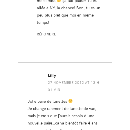
merci miss
ça fait plaisir! Tu es
allée à NY, la chance! Bon, tu es un
peu plus prêt que moi en même
temps!
RÉPONDRE
Lilly
27 NOVEMBRE 2012 AT 13 H
01 MIN
Jolie paire de lunettes
Je change rarement de lunette de vue,
mais je crois que j’aurais besoin d’une
nouvelle paire…ça va bientôt faire 4 ans
que je porte les même et je sature un