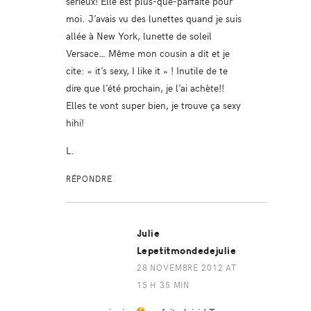
sérieux! Elle est plus-que-parfaite pour
moi. J’avais vu des lunettes quand je suis
allée à New York, lunette de soleil
Versace… Même mon cousin a dit et je
cite: « it’s sexy, I like it » ! Inutile de te
dire que l’été prochain, je l’ai achète!!
Elles te vont super bien, je trouve ça sexy
hihi!
L.
RÉPONDRE
Julie
Lepetitmondedejulie
28 NOVEMBRE 2012 AT
15 H 35 MIN