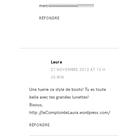
merciiiiiiiiiiiiiiiiiiiiiiiiiiiiiiii!!!!!!!!!!!!!
RÉPONDRE
Laura
27 NOVEMBRE 2012 AT 13 H
35 MIN
Une tuerie ce style de boots! Tu es toute
belle avec tes grandes lunettes!
Bisous,
http://leComptoirdeLaura.wordpress.com/
RÉPONDRE