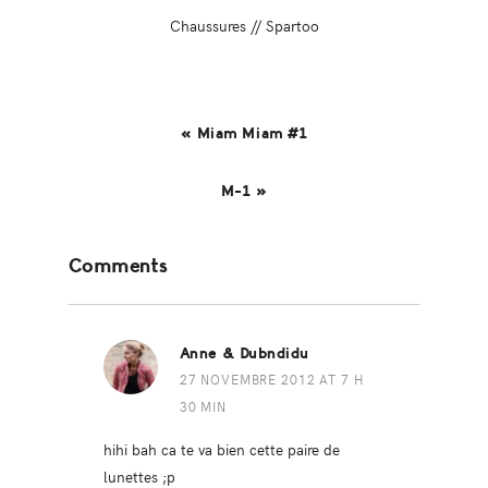
Chaussures // Spartoo
« Miam Miam #1
M-1 »
Reader
Comments
Interactions
Anne & Dubndidu
27 NOVEMBRE 2012 AT 7 H
30 MIN
hihi bah ca te va bien cette paire de
lunettes ;p