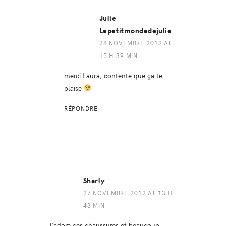
Julie
Lepetitmondedejulie
28 NOVEMBRE 2012 AT
15 H 39 MIN
merci Laura, contente que ça te
plaise
RÉPONDRE
Sharly
27 NOVEMBRE 2012 AT 13 H
43 MIN
J’adore ces chaussures et beaucoup