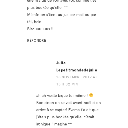
plus bookée qu’elle. ^^
M’enfn on s’tient au jus par mail ou par
tél, hein.
Bisouuuuuus !!!
RÉPONDRE
Julie
Lepetitmondedejulie
28 NOVEMBRE 2012 AT
15 H 32 MIN
ah ah vieille bique toi même!!
Bon sinon on se voit avant noël si on
arrive à se capter! Evema t’a dit que
j’étais plus bookée qu’elle, c’était
ironique j’imagine ^^