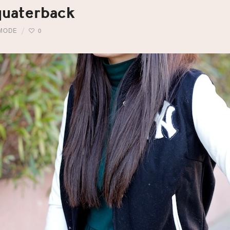
quaterback
MODE
0