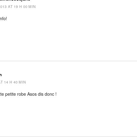
013 AT 19 H 00 MIN
nfo!
n
T 14 H 40 MIN
te petite robe Asos dis donc !