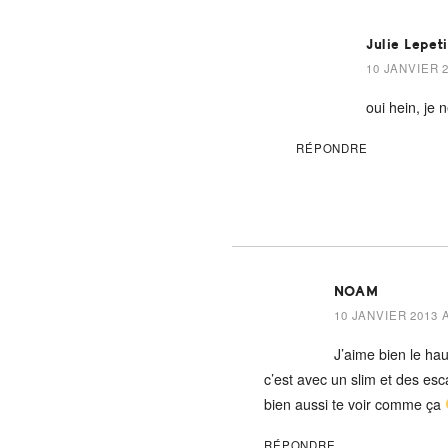
Julie Lepet
10 JANVIER 2
oui hein, je 
RÉPONDRE
NOAM
10 JANVIER 2013 A
J’aime bien le hau
c’est avec un slim et des esc
bien aussi te voir comme ça
RÉPONDRE