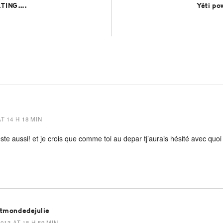
RTING….
Yéti po
T 14 H 18 MIN
ste aussi! et je crois que comme toi au depar tj’aurais hésité avec quoi l
itmondedejulie
013 AT 18 H 59 MIN