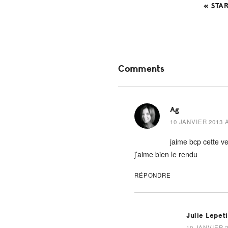
« STA
Reader
Comments
Interactions
Ag
10 JANVIER 2013 A
jaime bcp cette ve
j’aime bien le rendu
RÉPONDRE
Julie Lepet
10 JANVIER 2