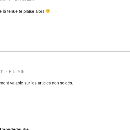
 la tenue te plaise alors
T 14 H 31 MIN
ent valable sur les articles non soldés.
itmondedejulie