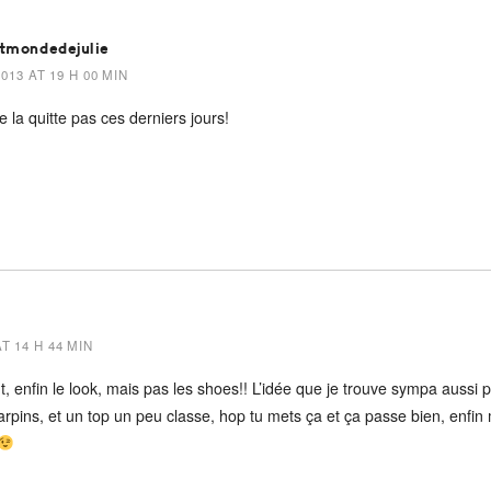
itmondedejulie
013 AT 19 H 00 MIN
ne la quitte pas ces derniers jours!
T 14 H 44 MIN
t, enfin le look, mais pas les shoes!! L’idée que je trouve sympa aussi 
arpins, et un top un peu classe, hop tu mets ça et ça passe bien, enfin m