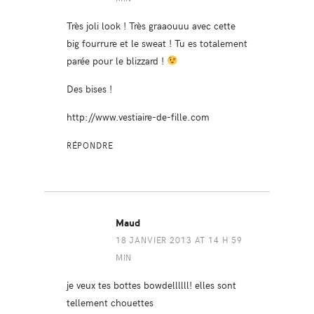
Très joli look ! Très graaouuu avec cette
big fourrure et le sweat ! Tu es totalement
parée pour le blizzard !
Des bises !
http://www.vestiaire-de-fille.com
RÉPONDRE
Maud
18 JANVIER 2013 AT 14 H 59
MIN
je veux tes bottes bowdellllll! elles sont
tellement chouettes