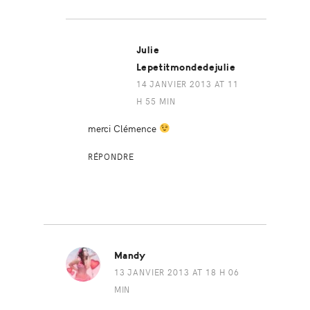
Julie
Lepetitmondedejulie
14 JANVIER 2013 AT 11
H 55 MIN
merci Clémence
RÉPONDRE
Mandy
13 JANVIER 2013 AT 18 H 06
MIN