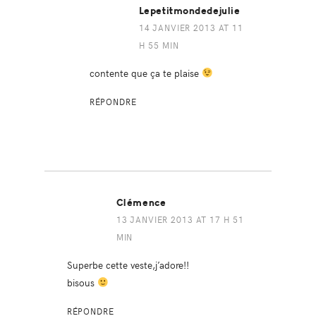
Lepetitmondedejulie
14 JANVIER 2013 AT 11
H 55 MIN
contente que ça te plaise
RÉPONDRE
Clémence
13 JANVIER 2013 AT 17 H 51
MIN
Superbe cette veste,j’adore!!
bisous
RÉPONDRE