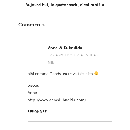
Aujourd’hui, le quaterback, c’est moi! »
Reader
Comments
Interactions
Anne & Dubndidu
13 JANVIER 2013 AT 9 H 43
MIN
hihi comme Candy, ca te va très bien
bisous
Anne
http://www.annedubndidu.com/
RÉPONDRE