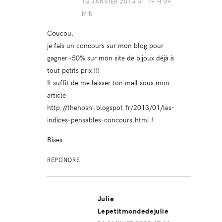
13 JANVIER 2013 AT 19 H 09
MIN
Coucou,
je fais un concours sur mon blog pour
gagner -50% sur mon site de bijoux déjà à
tout petits prix !!!
Il suffit de me laisser ton mail sous mon
article
http://thehoshi.blogspot.fr/2013/01/les-
indices-pensables-concours.html
!
Bises
RÉPONDRE
Julie
Lepetitmondedejulie