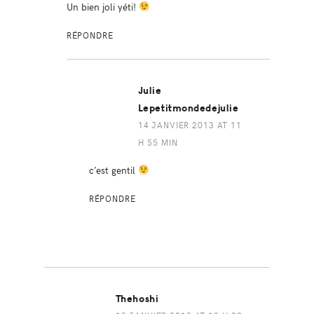
Un bien joli yéti!
RÉPONDRE
Julie
Lepetitmondedejulie
14 JANVIER 2013 AT 11
H 55 MIN
c’est gentil
RÉPONDRE
Thehoshi