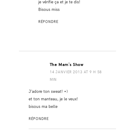
je vérifie ça et je te dis!
Bisous miss
RÉPONDRE
The Mam's Show
14 JANVIER 2013 AT 9 H 58
MIN
J’adore ton sweat! =)
et ton manteau, je le veux!
bisous ma belle
RÉPONDRE