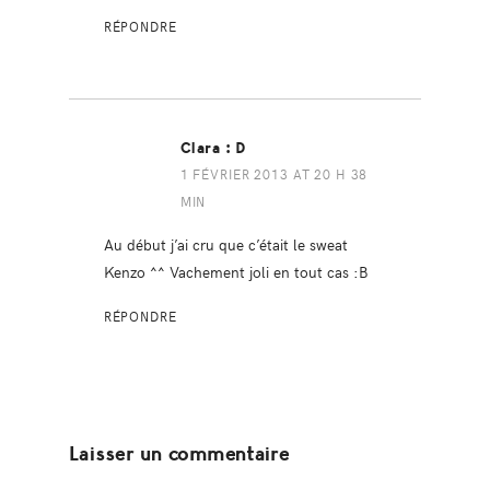
RÉPONDRE
Clara :D
1 FÉVRIER 2013 AT 20 H 38
MIN
Au début j’ai cru que c’était le sweat
Kenzo ^^ Vachement joli en tout cas :B
RÉPONDRE
Laisser un commentaire