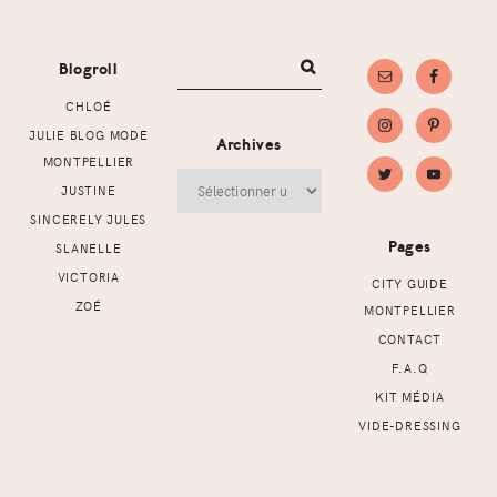
Footer
Blogroll
CHLOÉ
JULIE BLOG MODE
Archives
MONTPELLIER
Archives
JUSTINE
SINCERELY JULES
Pages
SLANELLE
VICTORIA
CITY GUIDE
ZOÉ
MONTPELLIER
CONTACT
F.A.Q
KIT MÉDIA
VIDE-DRESSING