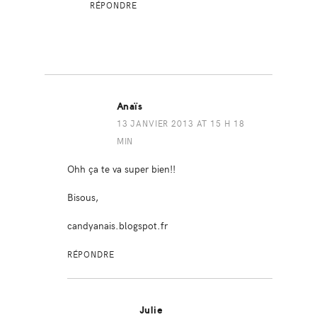
RÉPONDRE
Anaïs
13 JANVIER 2013 AT 15 H 18
MIN
Ohh ça te va super bien!!
Bisous,
candyanais.blogspot.fr
RÉPONDRE
Julie