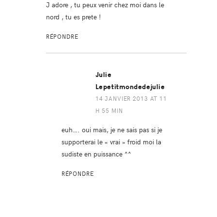
J adore , tu peux venir chez moi dans le
nord , tu es prete !
RÉPONDRE
Julie
Lepetitmondedejulie
14 JANVIER 2013 AT 11
H 55 MIN
euh…. oui mais, je ne sais pas si je
supporterai le « vrai » froid moi la
sudiste en puissance ^^
RÉPONDRE