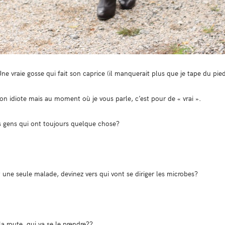
e vraie gosse qui fait son caprice (il manquerait plus que je tape du pied 
son idiote mais au moment où je vous parle, c’est pour de « vrai ».
s gens qui ont toujours quelque chose?
t une seule malade, devinez vers qui vont se diriger les microbes?
la route, qui va se le prendre??