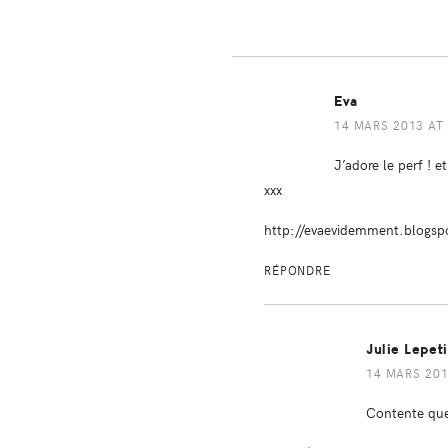
Eva
14 MARS 2013 AT 
J’adore le perf ! e
xxx
http://evaevidemment.blogs
RÉPONDRE
Julie Lepet
14 MARS 201
Contente que