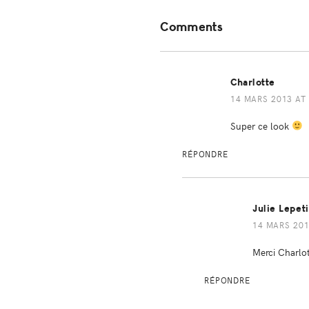
Reader
Comments
Interactions
Charlotte
14 MARS 2013 AT 
Super ce look
RÉPONDRE
Julie Lepet
14 MARS 201
Merci Charlo
RÉPONDRE