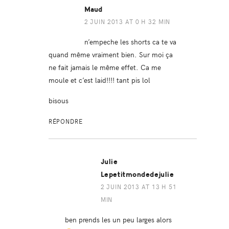
Maud
2 JUIN 2013 AT 0 H 32 MIN
n’empeche les shorts ca te va
quand même vraiment bien. Sur moi ça
ne fait jamais le même effet. Ca me
moule et c’est laid!!!! tant pis lol
bisous
RÉPONDRE
Julie
Lepetitmondedejulie
2 JUIN 2013 AT 13 H 51
MIN
ben prends les un peu larges alors