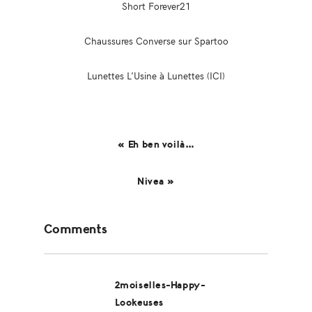
Short Forever21
Chaussures Converse sur Spartoo
Lunettes L’Usine à Lunettes (ICI)
« Eh ben voilà…
Nivea »
Reader
Comments
Interactions
2moiselles-Happy-
Lookeuses