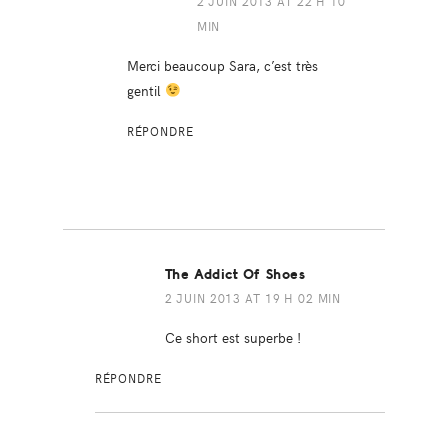
2 JUIN 2013 AT 22 H 10
MIN
Merci beaucoup Sara, c’est très
gentil
RÉPONDRE
The Addict Of Shoes
2 JUIN 2013 AT 19 H 02 MIN
Ce short est superbe !
RÉPONDRE