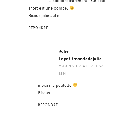
J’adooore carrément ! Ce petit
short est une bombe.
Bisous jolie Julie !
RÉPONDRE
Julie
Lepetitmondedejulie
2 JUIN 2013 AT 13 H 53
MIN
merci ma poulette
Bisous
RÉPONDRE