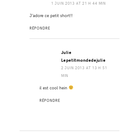
1 JUIN 2013 AT 21 H 44 MIN
J’adore ce petit short!!
RÉPONDRE
Julie
Lepetitmondedejulie
2 JUIN 2013 AT 13 H 51
MIN
il est cool hein
RÉPONDRE