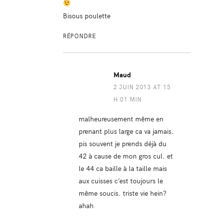
Bisous poulette
RÉPONDRE
Maud
2 JUIN 2013 AT 15
H 01 MIN
malheureusement même en
prenant plus large ca va jamais.
pis souvent je prends déjà du
42 à cause de mon gros cul. et
le 44 ca baille à la taille mais
aux cuisses c’est toujours le
même soucis. triste vie hein?
ahah