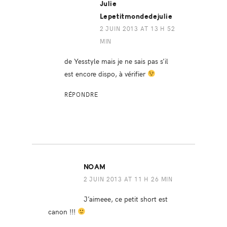
Julie
Lepetitmondedejulie
2 JUIN 2013 AT 13 H 52
MIN
de Yesstyle mais je ne sais pas s’il
est encore dispo, à vérifier
RÉPONDRE
NOAM
2 JUIN 2013 AT 11 H 26 MIN
J’aimeee, ce petit short est
canon !!!