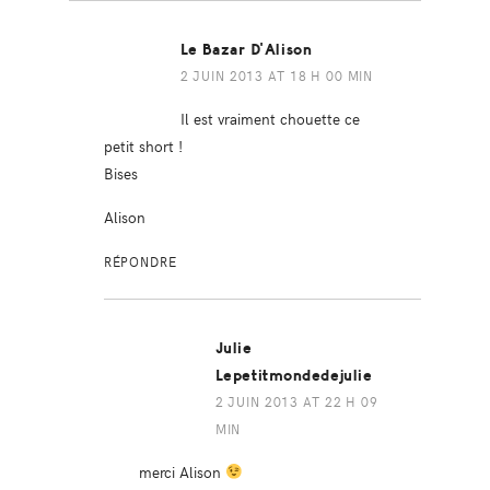
Le Bazar D'Alison
2 JUIN 2013 AT 18 H 00 MIN
Il est vraiment chouette ce
petit short !
Bises
Alison
RÉPONDRE
Julie
Lepetitmondedejulie
2 JUIN 2013 AT 22 H 09
MIN
merci Alison