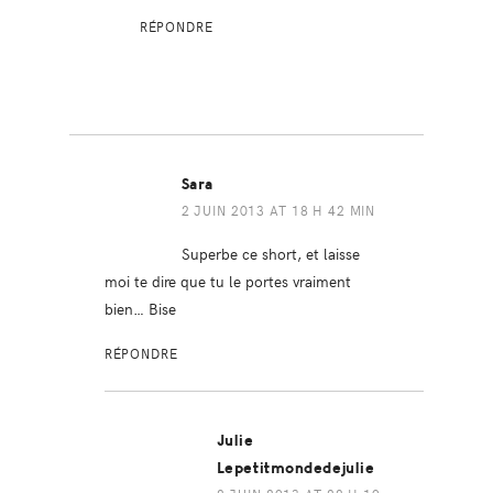
RÉPONDRE
Sara
2 JUIN 2013 AT 18 H 42 MIN
Superbe ce short, et laisse
moi te dire que tu le portes vraiment
bien… Bise
RÉPONDRE
Julie
Lepetitmondedejulie