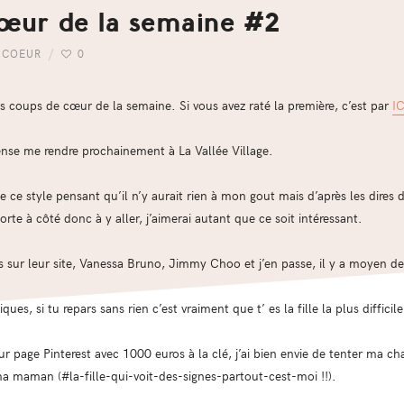
cœur de la semaine #2
 COEUR
0
s coups de cœur de la semaine. Si vous avez raté la première, c’est par
IC
pense me rendre prochainement à La Vallée Village.
e ce style pensant qu’il n’y aurait rien à mon gout mais d’après les dires
rte à côté donc à y aller, j’aimerai autant que ce soit intéressant.
s sur leur site, Vanessa Bruno, Jimmy Choo et j’en passe, il y a moyen d
, si tu repars sans rien c’est vraiment que t’ es la fille la plus difficile
ur page Pinterest avec 1000 euros à la clé, j’ai bien envie de tenter ma ch
ma maman (#la-fille-qui-voit-des-signes-partout-cest-moi !!).