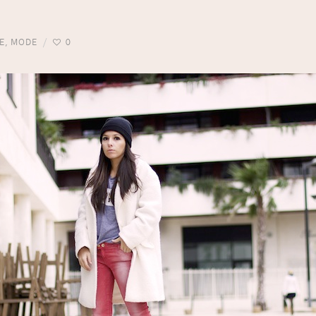
E
,
MODE
0