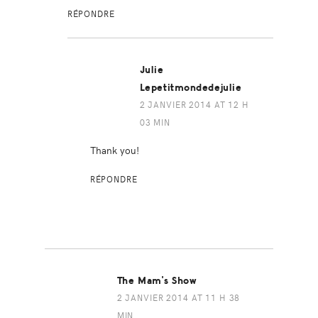
RÉPONDRE
Julie
Lepetitmondedejulie
2 JANVIER 2014 AT 12 H
03 MIN
Thank you!
RÉPONDRE
The Mam's Show
2 JANVIER 2014 AT 11 H 38
MIN