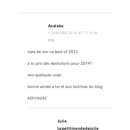
Analabo
1 JANVIER 2014 AT 17 H 01
MIN
hate de voir ce best of 2013
a tu pris des résolutions pour 2014?
moi quelques unes
bonne année a toi et aux lectrices du blog
RÉPONDRE
Julie
Lepetitmondedejulie