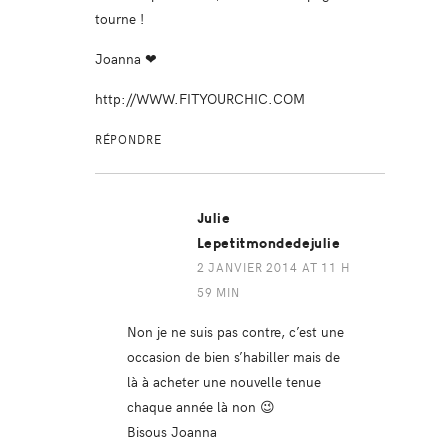
tourne !
Joanna ❤
http://WWW.FITYOURCHIC.COM
RÉPONDRE
Julie
Lepetitmondedejulie
2 JANVIER 2014 AT 11 H
59 MIN
Non je ne suis pas contre, c’est une
occasion de bien s’habiller mais de
là à acheter une nouvelle tenue
chaque année là non 😉
Bisous Joanna