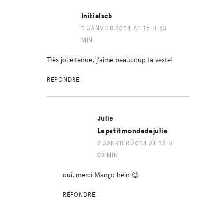
Initialscb
1 JANVIER 2014 AT 16 H 53
MIN
Très jolie tenue, j’aime beaucoup ta veste!
RÉPONDRE
Julie
Lepetitmondedejulie
2 JANVIER 2014 AT 12 H
02 MIN
oui, merci Mango hein 😉
RÉPONDRE