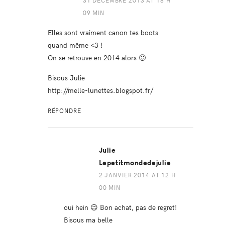
09 MIN
Elles sont vraiment canon tes boots
quand même <3 !
On se retrouve en 2014 alors 🙂
Bisous Julie
http://melle-lunettes.blogspot.fr/
RÉPONDRE
Julie
Lepetitmondedejulie
2 JANVIER 2014 AT 12 H
00 MIN
oui hein 😉 Bon achat, pas de regret!
Bisous ma belle