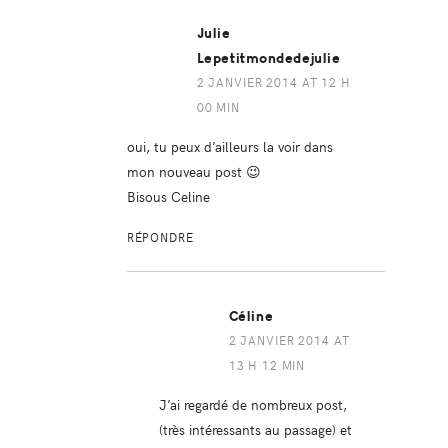
Julie
Lepetitmondedejulie
2 JANVIER 2014 AT 12 H
00 MIN
oui, tu peux d’ailleurs la voir dans
mon nouveau post 😉
Bisous Celine
RÉPONDRE
Céline
2 JANVIER 2014 AT
13 H 12 MIN
J’ai regardé de nombreux post,
(très intéressants au passage) et