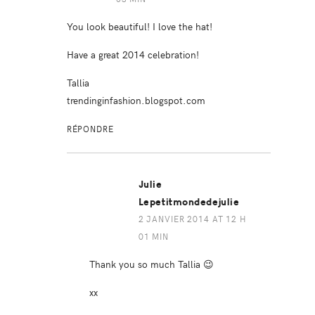
You look beautiful! I love the hat!
Have a great 2014 celebration!
Tallia
trendinginfashion.blogspot.com
RÉPONDRE
Julie
Lepetitmondedejulie
2 JANVIER 2014 AT 12 H
01 MIN
Thank you so much Tallia 😉
xx