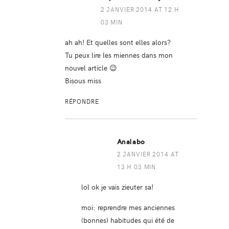
2 JANVIER 2014 AT 12 H
03 MIN
ah ah! Et quelles sont elles alors?
Tu peux lire les miennes dans mon
nouvel article 😉
Bisous miss
RÉPONDRE
Analabo
2 JANVIER 2014 AT
13 H 03 MIN
lol ok je vais zieuter sa!
moi: reprendre mes anciennes
(bonnes) habitudes qui été de