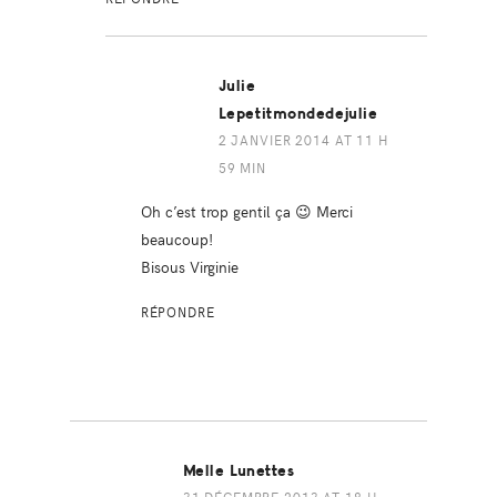
Julie
Lepetitmondedejulie
2 JANVIER 2014 AT 11 H
59 MIN
Oh c’est trop gentil ça 😉 Merci
beaucoup!
Bisous Virginie
RÉPONDRE
Melle Lunettes
31 DÉCEMBRE 2013 AT 18 H