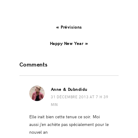
« Prévisions
Happy New Year »
Reader
Comments
Interactions
Anne & Dubndidu
31 DÉCEMBRE 2013 AT 7 H 39
MIN
Elle irait bien cette tenue ce soir. Moi
aussi j’en achète pas spécialement pour le
nouvel an