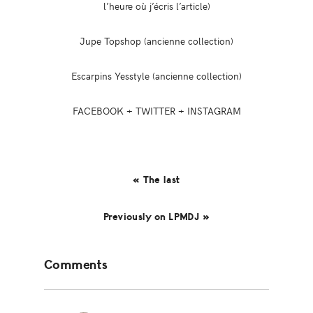
l’heure où j’écris l’article)
Jupe Topshop (ancienne collection)
Escarpins Yesstyle (ancienne collection)
FACEBOOK + TWITTER + INSTAGRAM
« The last
Previously on LPMDJ »
Reader
Comments
Interactions