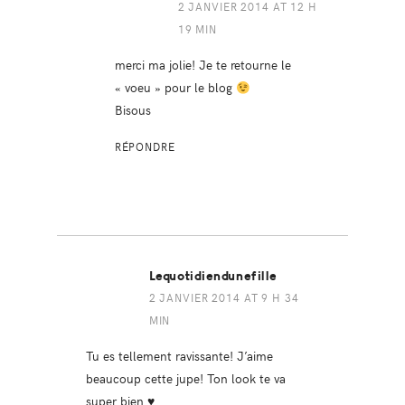
2 JANVIER 2014 AT 12 H
19 MIN
merci ma jolie! Je te retourne le
« voeu » pour le blog
Bisous
RÉPONDRE
Lequotidiendunefille
2 JANVIER 2014 AT 9 H 34
MIN
Tu es tellement ravissante! J’aime
beaucoup cette jupe! Ton look te va
super bien ♥