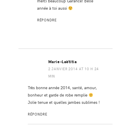
merci beaucoup Garance! Belle
année à toi aussi
RÉPONDRE
Marie-Laëtitia
2 JANVIER 2014 AT 10 H 24
MIN
Très bonne année 2014, santé, amour,
bonheur et garde de robe remplie
Jolie tenue et quelles jambes sublimes !
RÉPONDRE