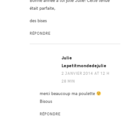
Bonne année à toi jolie Julie! Cette tenue
était parfaite,
des bises
RÉPONDRE
Julie
Lepetitmondedejulie
2 JANVIER 2014 AT 12 H
28 MIN
merci beaucoup ma poulette
Bisous
RÉPONDRE