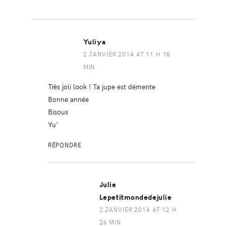
Yuliya
2 JANVIER 2014 AT 11 H 18
MIN
Très joli look ! Ta jupe est démente
Bonne année
Bisous
Yu’
RÉPONDRE
Julie
Lepetitmondedejulie
2 JANVIER 2014 AT 12 H
26 MIN