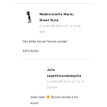
Mademoiselle Marie,
Street Style
2 JANVIER 2014 AT 12 H 00
MIN
très belle tenue! bonne année!
RÉPONDRE
Julie
Lepetitmondedejulie
2 JANVIER 2014 AT 12 H
28 MIN
merci bien
Bonne année à toi
aussi!