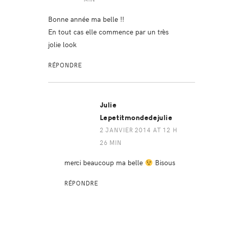
Bonne année ma belle !!
En tout cas elle commence par un très
jolie look
RÉPONDRE
Julie
Lepetitmondedejulie
2 JANVIER 2014 AT 12 H
26 MIN
merci beaucoup ma belle
Bisous
RÉPONDRE