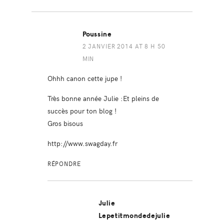
Poussine
2 JANVIER 2014 AT 8 H 50
MIN
Ohhh canon cette jupe !
Très bonne année Julie :Et pleins de
succès pour ton blog !
Gros bisous
http://www.swagday.fr
RÉPONDRE
Julie
Lepetitmondedejulie