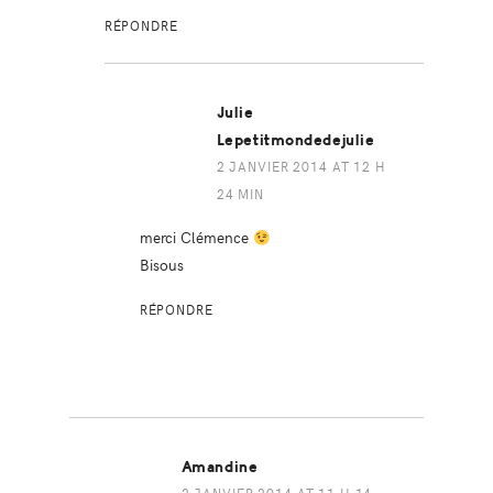
RÉPONDRE
Julie
Lepetitmondedejulie
2 JANVIER 2014 AT 12 H
24 MIN
merci Clémence
Bisous
RÉPONDRE
Amandine