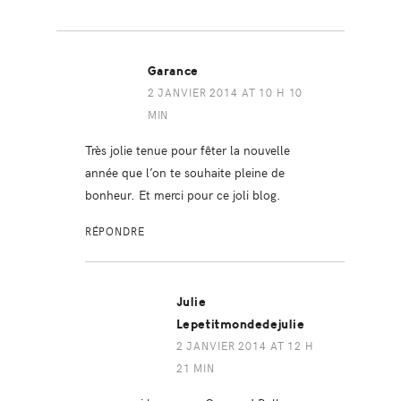
Garance
2 JANVIER 2014 AT 10 H 10
MIN
Très jolie tenue pour fêter la nouvelle
année que l’on te souhaite pleine de
bonheur. Et merci pour ce joli blog.
RÉPONDRE
Julie
Lepetitmondedejulie
2 JANVIER 2014 AT 12 H
21 MIN