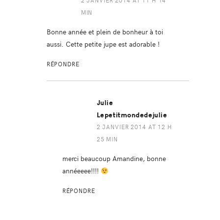
2 JANVIER 2014 AT 11 H 14
MIN
Bonne année et plein de bonheur à toi
aussi. Cette petite jupe est adorable !
RÉPONDRE
Julie
Lepetitmondedejulie
2 JANVIER 2014 AT 12 H
25 MIN
merci beaucoup Amandine, bonne
annéeeee!!!!
RÉPONDRE