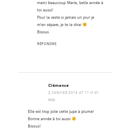
merci beaucoup Marie, belle année à
toi aussi!
Pour la veste si jamais un jour je
m’en sépare, je te le dirai
Bisous
RÉPONDRE
Clémence
2 JANVIER 2014 AT 11 H 01
MIN
Elle est trop jolie cette jupe à plume!
Bonne année à toi aussi
Bisous!