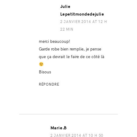
Julie
Lepetitmondedejulie
2 JANVIER 2014 AT 12 H
22 MIN
merci beaucoup!
Garde robe bien remplie, je pense
que ça devrait le faire de ce côté là
Bisous
RÉPONDRE
Marie.B
2 JANVIER 2014 AT 10 H 50