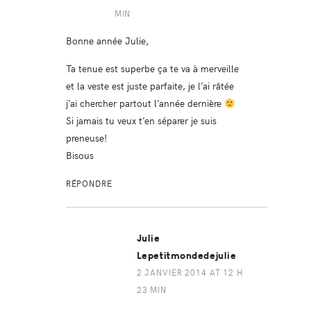
MIN
Bonne année Julie,
Ta tenue est superbe ça te va à merveille
et la veste est juste parfaite, je l’ai râtée
j’ai chercher partout l’année dernière
Si jamais tu veux t’en séparer je suis
preneuse!
Bisous
RÉPONDRE
Julie
Lepetitmondedejulie
2 JANVIER 2014 AT 12 H
23 MIN