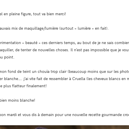
el en pleine figure, tout va bien merci!
uvais mix de maquillage/lumière (surtout « lumière » en fait).
érimentation « beauté » ces derniers temps, au bout de je ne sais combie
iller, de tenter de nouvelles choses. Il n’est pas impossible que je vous
au point.
e mon fond de teint un chouïa trop clair (beaucoup moins que sur les phot
er blanche…. j’ai vite fait de ressembler à Cruella (les cheveux blancs en 
le plus flatteur finalement!
 bien moins blanche!
 bon mardi et vous dis à demain pour une nouvelle recette gourmande cr