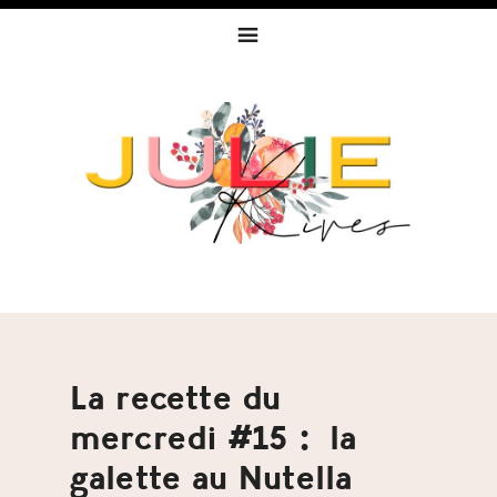
Skip
Skip
Skip
to
to
to
primary
content
footer
navigation
La recette du
mercredi #15 : la
galette au Nutella