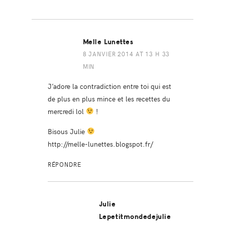
Melle Lunettes
8 JANVIER 2014 AT 13 H 33
MIN
J’adore la contradiction entre toi qui est
de plus en plus mince et les recettes du
mercredi lol
!
Bisous Julie
http://melle-lunettes.blogspot.fr/
RÉPONDRE
Julie
Lepetitmondedejulie