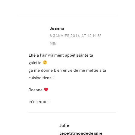
Joanna
8 JANVIER 2014 AT 12 H 53
MIN
Elle a l’air vraiment appétissante ta
galette
ça me donne bien envie de me mettre à la
cuisine tiens !
Joanna
RÉPONDRE
Julie
Lepetitmondedejulie