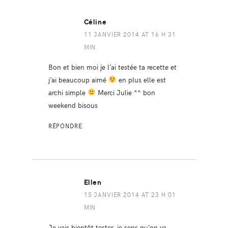
Céline
11 JANVIER 2014 AT 16 H 31
MIN
Bon et bien moi je l’ai testée ta recette et
j’ai beaucoup aimé
en plus elle est
archi simple
Merci Julie ^^ bon
weekend bisous
RÉPONDRE
Ellen
15 JANVIER 2014 AT 23 H 01
MIN
Je vais bientôt tester, je sens qu’on va