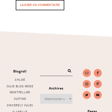
Footer
Blogroll
CHLOÉ
JULIE BLOG MODE
Archives
MONTPELLIER
Archives
JUSTINE
SINCERELY JULES
Pages
SLANELLE