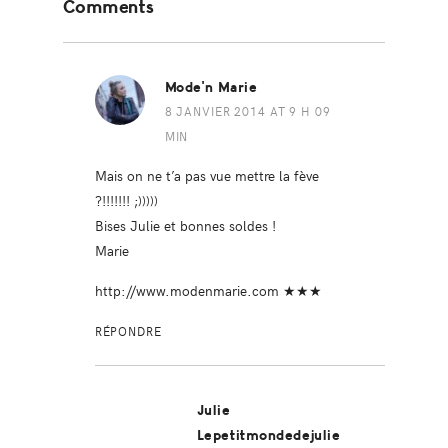
Comments
Interactions
Mode'n Marie
8 JANVIER 2014 AT 9 H 09
MIN
Mais on ne t’a pas vue mettre la fève
?!!!!!!! ;)))))
Bises Julie et bonnes soldes !
Marie
http://www.modenmarie.com
★★★
RÉPONDRE
Julie
Lepetitmondedejulie