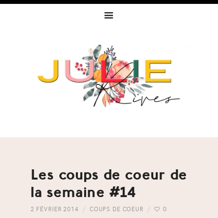
Skip
Skip
Skip
to
to
to
primary
content
footer
navigation
Les coups de coeur de
la semaine #14
2 FÉVRIER 2014
COUPS DE COEUR
0