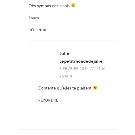
Très sympas ces inspis
Laura
RÉPONDRE
Julie
Lepetitmondedejulie
3 FÉVRIER 2014 AT 11 H
25 MIN
Contente qu’elles te plaisent
RÉPONDRE