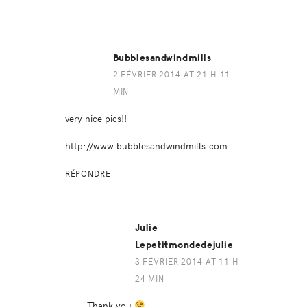
Bubblesandwindmills
2 FÉVRIER 2014 AT 21 H 11
MIN
very nice pics!!
http://www.bubblesandwindmills.com
RÉPONDRE
Julie
Lepetitmondedejulie
3 FÉVRIER 2014 AT 11 H
24 MIN
Thank you