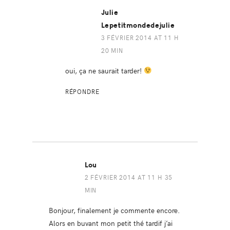
Julie
Lepetitmondedejulie
3 FÉVRIER 2014 AT 11 H
20 MIN
oui, ça ne saurait tarder!
RÉPONDRE
Lou
2 FÉVRIER 2014 AT 11 H 35
MIN
Bonjour, finalement je commente encore.
Alors en buvant mon petit thé tardif j’ai