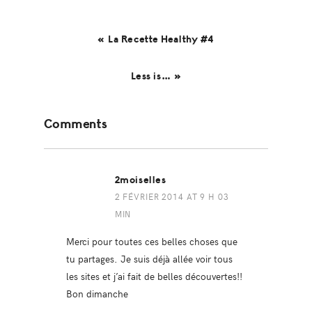
« La Recette Healthy #4
Less is… »
Reader
Comments
Interactions
2moiselles
2 FÉVRIER 2014 AT 9 H 03
MIN
Merci pour toutes ces belles choses que
tu partages. Je suis déjà allée voir tous
les sites et j’ai fait de belles découvertes!!
Bon dimanche