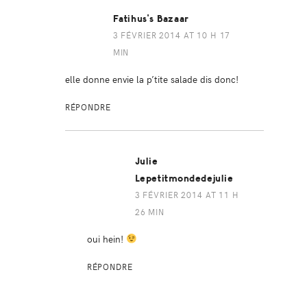
Fatihus's Bazaar
3 FÉVRIER 2014 AT 10 H 17
MIN
elle donne envie la p’tite salade dis donc!
RÉPONDRE
Julie
Lepetitmondedejulie
3 FÉVRIER 2014 AT 11 H
26 MIN
oui hein!
RÉPONDRE