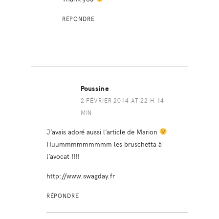
RÉPONDRE
Poussine
2 FÉVRIER 2014 AT 22 H 14
MIN
J’avais adoré aussi l’article de Marion
Huummmmmmmmm les bruschetta à
l’avocat !!!!
http://www.swagday.fr
RÉPONDRE