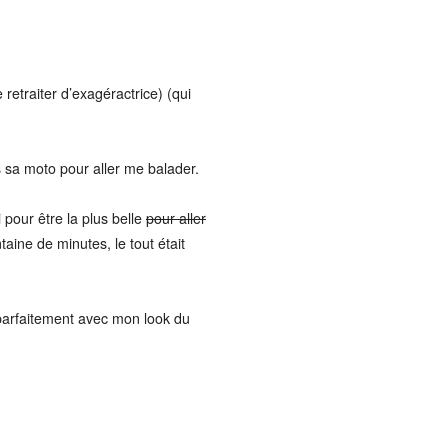
etraiter d’exagéractrice) (qui
is sa moto pour aller me balader.
 pour être la plus belle
pour aller
aine de minutes, le tout était
t parfaitement avec mon look du