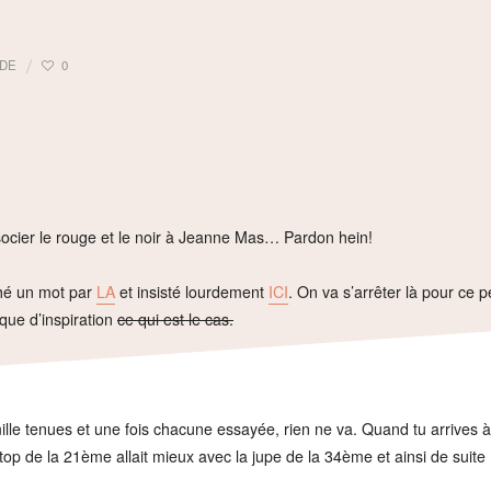
DE
0
cier le rouge et le noir à Jeanne Mas… Pardon hein!
ché un mot par
LA
et insisté lourdement
ICI
. On va s’arrêter là pour ce p
que d’inspiration
ce qui est le cas.
ille tenues et une fois chacune essayée, rien ne va. Quand tu arrives 
top de la 21ème allait mieux avec la jupe de la 34ème et ainsi de suite 