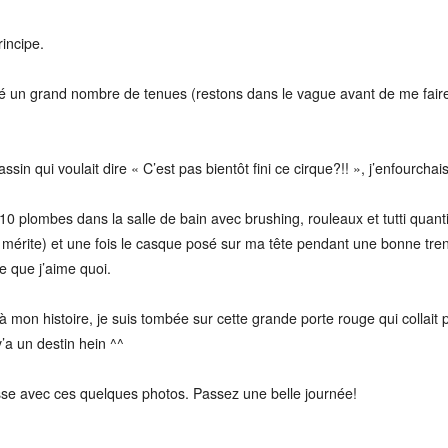
rincipe.
yé un grand nombre de tenues (restons dans le vague avant de me faire r
in qui voulait dire « C’est pas bientôt fini ce cirque?!! », j’enfourcha
 plombes dans la salle de bain avec brushing, rouleaux et tutti quanti
mérite) et une fois le casque posé sur ma tête pendant une bonne trent
e que j’aime quoi.
à mon histoire, je suis tombée sur cette grande porte rouge qui collai
a un destin hein ^^
aisse avec ces quelques photos. Passez une belle journée!