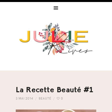
Skip
Skip
Skip
to
to
to
primary
content
footer
navigation
La Recette Beauté #1
3 MAI 2014
BEAUTÉ
0