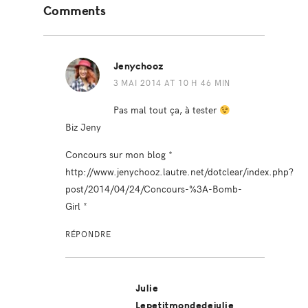
Comments
Interactions
Jenychooz
3 MAI 2014 AT 10 H 46 MIN
Pas mal tout ça, à tester
Biz Jeny
Concours sur mon blog *
http://www.jenychooz.lautre.net/dotclear/index.php?
post/2014/04/24/Concours-%3A-Bomb-
Girl
*
RÉPONDRE
Julie
Lepetitmondedejulie