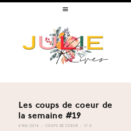
Skip
Skip
Skip
to
to
to
primary
content
footer
navigation
Les coups de coeur de
la semaine #19
4 MAI 2014
COUPS DE COEUR
0