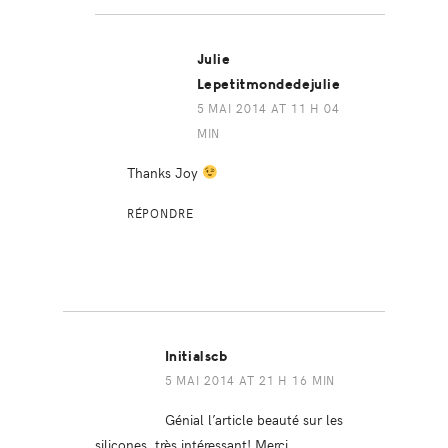
Julie
Lepetitmondedejulie
5 MAI 2014 AT 11 H 04
MIN
Thanks Joy
RÉPONDRE
Initialscb
5 MAI 2014 AT 21 H 16 MIN
Génial l’article beauté sur les
silicones, très intéressant! Merci