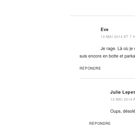
Eve
13 MAI 2014 AT 7 
Je rage. Là où je
suis encore en botte et parka.
RÉPONDRE
Julie Lepe
13 MAI 2014 
Oups, désolé
RÉPONDRE