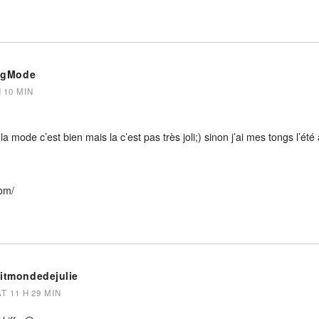
ogMode
H 10 MIN
a mode c’est bien mais la c’est pas très joli;) sinon j’ai mes tongs l’été
om/
titmondedejulie
AT 11 H 29 MIN