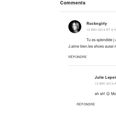
Comments
Interactions
Rockngirly
13 MAI 2014 AT 6 
Tu es splendide j
J.aime bien.les shoes aussi
RÉPONDRE
Julie Lepe
13 MAI 2014 
ah ah! 😉 Moi 
RÉPONDRE