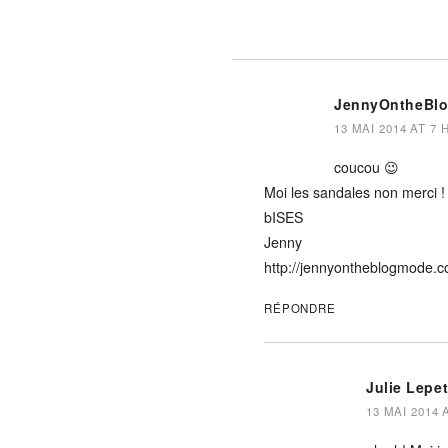
JennyOntheBl
13 MAI 2014 AT 7 
coucou 😉
Moi les sandales non merci ! l
bISES
Jenny
http://jennyontheblogmode.c
RÉPONDRE
Julie Lepe
13 MAI 2014 