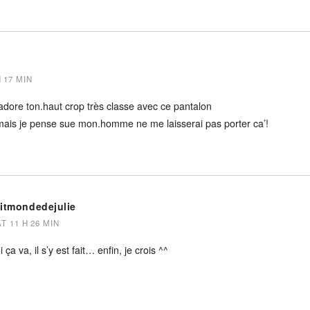
H 17 MIN
 adore ton.haut crop très classe avec ce pantalon
 mais je pense sue mon.homme ne me laisserai pas porter ca’!
titmondedejulie
AT 11 H 26 MIN
ça va, il s’y est fait… enfin, je crois ^^