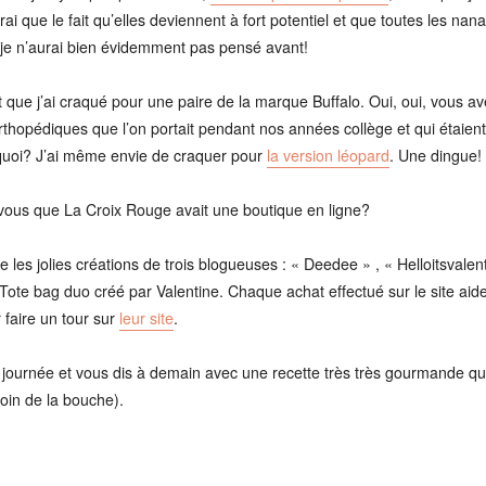
rai que le fait qu’elles deviennent à fort potentiel et que toutes les nan
je n’aurai bien évidemment pas pensé avant!
est que j’ai craqué pour une paire de la marque Buffalo. Oui, oui, vous 
hopédiques que l’on portait pendant nos années collège et qui étaient 
 quoi? J’ai même envie de craquer pour
la version léopard
. Une dingue!
-vous que La Croix Rouge avait une boutique en ligne?
 les jolies créations de trois blogueuses : « Deedee » , « Helloitsvalent
li Tote bag duo créé par Valentine. Chaque achat effectué sur le site a
r faire un tour sur
leur site
.
 journée et vous dis à demain avec une recette très très gourmande que 
coin de la bouche).