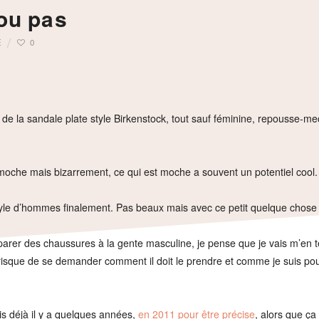
ou pas
E
0
 de la sandale plate style Birkenstock, tout sauf féminine, repousse-me
 moche mais bizarrement, ce qui est moche a souvent un potentiel cool.
yle d’hommes finalement. Pas beaux mais avec ce petit quelque chose
parer des chaussures à la gente masculine, je pense que je vais m’en t
isque de se demander comment il doit le prendre et comme je suis pou
is déjà il y a quelques années,
en 2011 pour être précise
, alors que ça