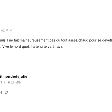
H 02 MIN
 suis il ne fait malheureusement pas du tout assez chaud pour se dévêti
 Vive le nord quoi. Ta tenu te va à ravir.
titmondedejulie
AT 11 H 27 MIN
e! 😉