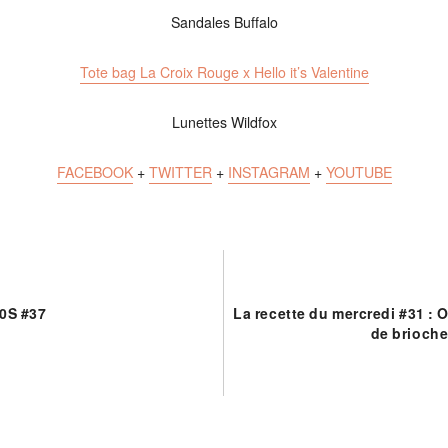
Sandales Buffalo
Tote bag La Croix Rouge x Hello it’s Valentine
Lunettes Wildfox
FACEBOOK
+
TWITTER
+
INSTAGRAM
+
YOUTUBE
0S #37
La recette du mercredi #31 : 
de brioche