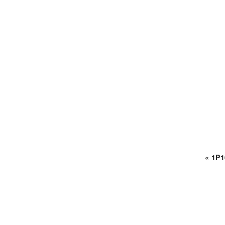
« 1P1
Reader