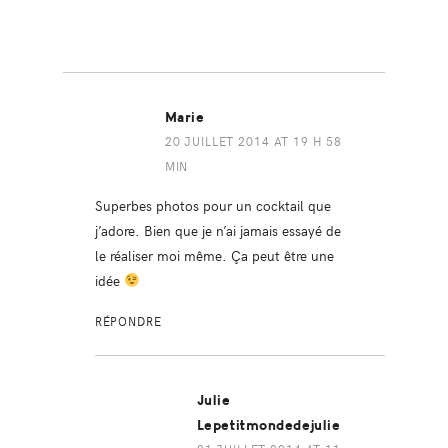
Marie
20 JUILLET 2014 AT 19 H 58
MIN
Superbes photos pour un cocktail que
j’adore. Bien que je n’ai jamais essayé de
le réaliser moi même. Ça peut être une
idée
RÉPONDRE
Julie
Lepetitmondedejulie