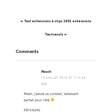
« Test extensions à clips 1001 extensions
Tournesols »
Reader
Comments
Interactions
Noush
19 JUILLET 2014 AT 11 H 44
MIN
Miam, j’adore ce cocktail, tellement
parfait pour l’été
RÉPONDRE