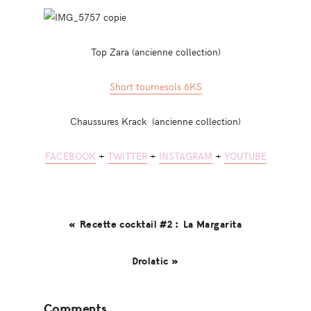
Top Zara (ancienne collection)
Short tournesols 6KS
Chaussures Krack (ancienne collection)
FACEBOOK
+
TWITTER
+
INSTAGRAM
+
YOUTUBE
« Recette cocktail #2 : La Margarita
Drolatic »
Reader
Comments