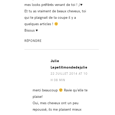
mes looks préférés venant de toi ! ;)♥
Et tu as vraiment de beaux cheveux, toi
qui te plaignait de ta coupe il y a
quelques articles !
Bisous ♥
RÉPONDRE
Julie
Lepetitmondedejulie
22 JUILLET 2014 AT 10
H 08 MIN
merci beaucoup
Ravie qu’elle te
plaise!
Oui, mes cheveux ont un peu
repoussé, ils me plaisent mieux