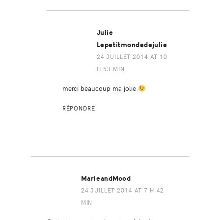
Julie
Lepetitmondedejulie
24 JUILLET 2014 AT 10
H 53 MIN
merci beaucoup ma jolie
RÉPONDRE
MarieandMood
24 JUILLET 2014 AT 7 H 42
MIN