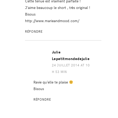
Cette tenue est vraiment parfaite !
J’aime beaucoup le short , très original !
Bisous
http://www.marieandmood.com/
RÉPONDRE
Julie
Lepetitmondedejulie
24 JUILLET 2014 AT 10
H 53 MIN
Ravie qu’elle te plaise
Bisous
RÉPONDRE