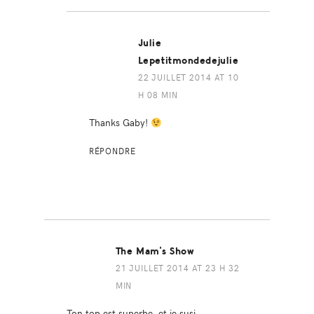
Julie
Lepetitmondedejulie
22 JUILLET 2014 AT 10
H 08 MIN
Thanks Gaby!
RÉPONDRE
The Mam's Show
21 JUILLET 2014 AT 23 H 32
MIN
Ton top est superbe, et je susi