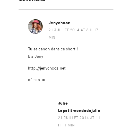
Interactions
Jenychooz
21 JUILLET 2014 AT 8 H 17
MIN
Tu es canon dans ce short !
Biz Jeny
http://jenychooz.net
RÉPONDRE
Julie
Lepetitmondedejulie
21 JUILLET 2014 AT 11
H 11 MIN