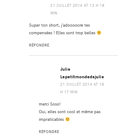
21 JUILLET 2014 AT 13 H 18
MIN
Super ton short, j’adooooore tes
compensées ! Elles sont trop belles
RÉPONDRE
Julie
Lepetitmondedejulie
21 JUILLET 2014 AT 18
H 17 MIN
merci Soso!
Oui, elles sont cool et même pas
impraticables
RÉPONDRE