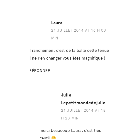
Laura
21 JUILLET 2014 AT 16 H 00
MIN
Franchement c’est de la balle cette tenue
! ne rien changer vous êtes magnifique !
RÉPONDRE
Julie
Lepetitmondedejulie
21 JUILLET 2014 AT 18
H 23 MIN
merci beaucoup Laura, c’est très
gentil