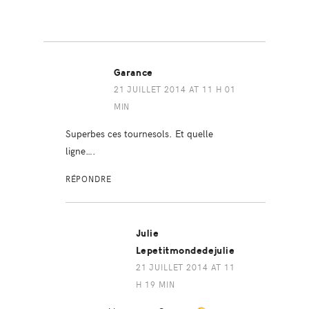
Garance
21 JUILLET 2014 AT 11 H 01
MIN
Superbes ces tournesols. Et quelle
ligne….
RÉPONDRE
Julie
Lepetitmondedejulie
21 JUILLET 2014 AT 11
H 19 MIN