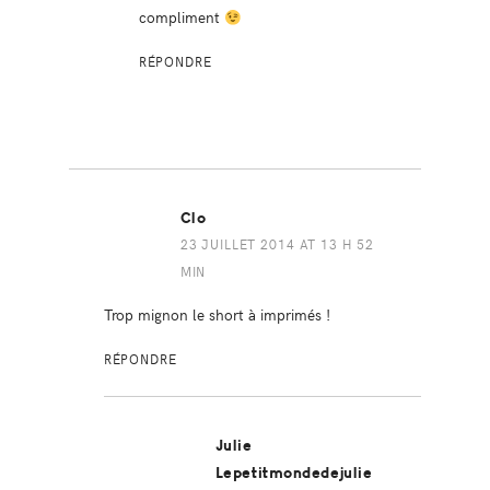
compliment
RÉPONDRE
Clo
23 JUILLET 2014 AT 13 H 52
MIN
Trop mignon le short à imprimés !
RÉPONDRE
Julie
Lepetitmondedejulie