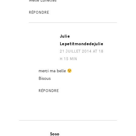
RÉPONDRE
Julie
Lepetitmondedejulie
21 JUILLET 2014 AT 18
H 15 MIN
merci ma belle
Bisous
RÉPONDRE
Soso