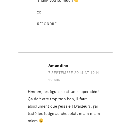
Thank you so much
xx
RÉPONDRE
Amandine
7 SEPTEMBRE 2014 AT 12 H
29 MIN
Hmmm, les figues c’est une super idée !
Ça doit être trop trop bon, il faut
absolument que j’essaie ! D’ailleurs, j’ai
testé les fudge au chocolat, miam miam
miam