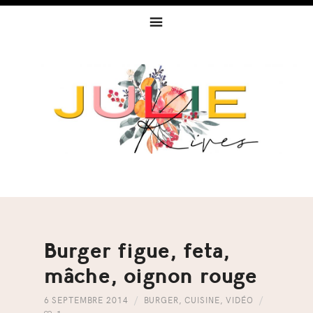
Skip
Skip
Skip
to
to
to
primary
content
footer
navigation
Burger figue, feta,
mâche, oignon rouge
6 SEPTEMBRE 2014
BURGER
,
CUISINE
,
VIDÉO