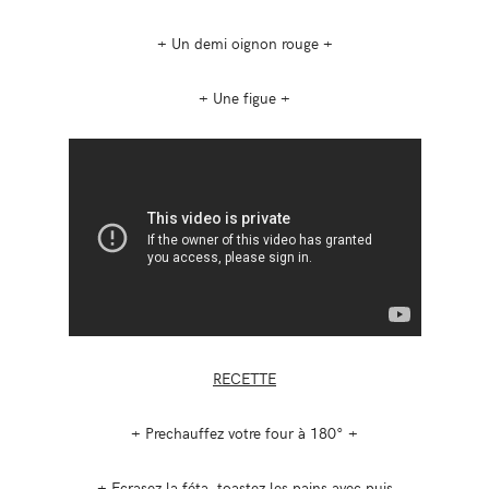
+ Un demi oignon rouge +
+ Une figue +
RECETTE
+ Prechauffez votre four à 180° +
+ Ecrasez la féta, toastez les pains avec puis