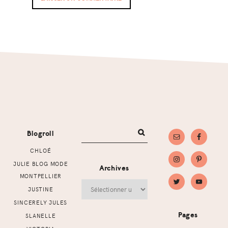
Footer
Blogroll
CHLOÉ
JULIE BLOG MODE
Archives
MONTPELLIER
Archives
JUSTINE
SINCERELY JULES
Pages
SLANELLE