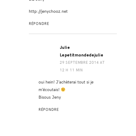
http://jenychooz.net
RÉPONDRE
Julie
Lepetitmondedejulie
29 SEPTEMBRE 2014 AT
12 H 11 MIN
oui hein! J’achèterai tout si je
m’écoutais!
Bisous Jeny
RÉPONDRE