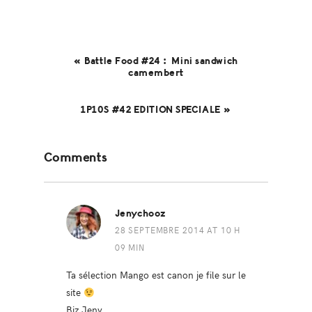
« Battle Food #24 : Mini sandwich
camembert
1P10S #42 EDITION SPECIALE »
Reader
Comments
Interactions
Jenychooz
28 SEPTEMBRE 2014 AT 10 H
09 MIN
Ta sélection Mango est canon je file sur le
site
Biz Jeny