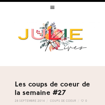
Skip
Skip
Skip
to
to
to
primary
content
footer
navigation
Les coups de coeur de
la semaine #27
28 SEPTEMBRE 2014
COUPS DE COEUR
0