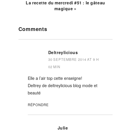
La recette du mercredi #51 : le gâteau
magique »
Reader
Comments
Interactions
Deltreylicious
30 SEPTEMBRE 2014 AT 9 H
02 MIN
Elle a l’air top cette enseigne!
Deltrey de deltreylicious blog mode et
beauté
RÉPONDRE
Julie