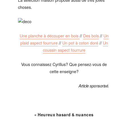
La sélection maison propose aussi de très jolies
choses.
Une planche à découper en bois
//
Des bols
//
Un
plaid aspect fourrure
//
Un pot à coton doré
//
Un
coussin aspect fourrure
Vous connaissez Cyrillus? Que pensez-vous de
cette enseigne?
Article sponsorisé.
« Heureux hasard & nuances