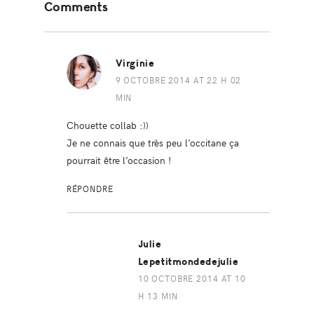
Comments
Interactions
Virginie
9 OCTOBRE 2014 AT 22 H 02
MIN
Chouette collab :))
Je ne connais que très peu l’occitane ça
pourrait être l’occasion !
RÉPONDRE
Julie
Lepetitmondedejulie
10 OCTOBRE 2014 AT 10
H 13 MIN