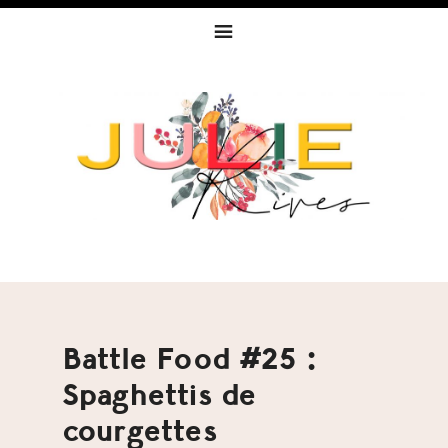
Skip
Skip
Skip
to
to
to
primary
content
footer
navigation
Battle Food #25 :
Spaghettis de
courgettes