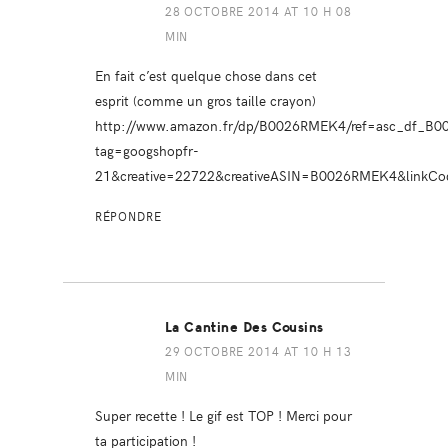
28 OCTOBRE 2014 AT 10 H 08
MIN
En fait c’est quelque chose dans cet
esprit (comme un gros taille crayon)
http://www.amazon.fr/dp/B0026RMEK4/ref=asc_df_B
tag=googshopfr-
21&creative=22722&creativeASIN=B0026RMEK4&linkCo
RÉPONDRE
La Cantine Des Cousins
29 OCTOBRE 2014 AT 10 H 13
MIN
Super recette ! Le gif est TOP ! Merci pour
ta participation !