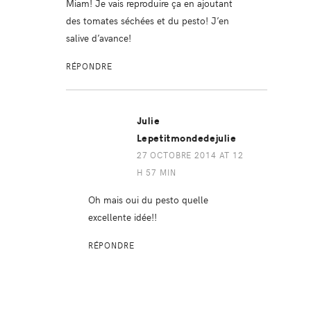
Miam! Je vais reproduire ça en ajoutant
des tomates séchées et du pesto! J’en
salive d’avance!
RÉPONDRE
Julie
Lepetitmondedejulie
27 OCTOBRE 2014 AT 12
H 57 MIN
Oh mais oui du pesto quelle
excellente idée!!
RÉPONDRE