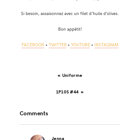
Si besoin, assaisonnez avec un filet d’huile d’olives.
Bon appétit!
FACEBOOK
•
TWITTER
•
YOUTUBE
•
INSTAGRAM
« Uniforme
1P10S #44 »
Reader
Comments
Interactions
Jenna