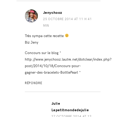
Jenychooz
25 OCTOBRE 2014 AT 11 H 41
MIN
Très sympa cette recette
Biz Jeny
Concours sur le blog *
http://www.jenychooz.lautre.net/dotclear/index.php?
post/2014/10/18/Concours-pour-
gagner-des-bracelets-BottlePearl
*
RÉPONDRE
Julie
Lepetitmondedejulie
27 OCTOBRE 2014 AT 12