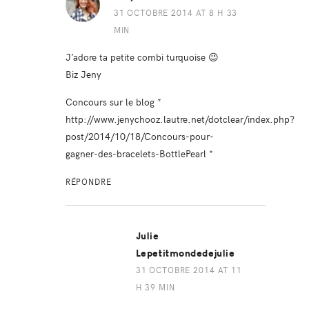
31 OCTOBRE 2014 AT 8 H 33
MIN
J’adore ta petite combi turquoise 😉
Biz Jeny
Concours sur le blog *
http://www.jenychooz.lautre.net/dotclear/index.php?
post/2014/10/18/Concours-pour-
gagner-des-bracelets-BottlePearl
*
RÉPONDRE
Julie
Lepetitmondedejulie
31 OCTOBRE 2014 AT 11
H 39 MIN