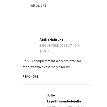
RÉPONDRE
Atelierlabrune
2 NOVEMBRE 2014 AT 15 H
31 MIN
Je suis completement d’accord avec toi,
mon pyjama c’esst ma vie lol !!!!
RÉPONDRE
Julie
Lepetitmondedejulie
3 NOVEMBRE 2014 AT 11