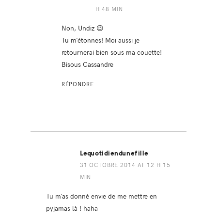
H 48 MIN
Non, Undiz 😉
Tu m’étonnes! Moi aussi je
retournerai bien sous ma couette!
Bisous Cassandre
RÉPONDRE
Lequotidiendunefille
31 OCTOBRE 2014 AT 12 H 15
MIN
Tu m’as donné envie de me mettre en
pyjamas là ! haha