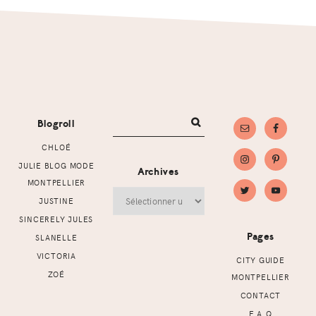
Footer
Blogroll
CHLOÉ
JULIE BLOG MODE
Archives
MONTPELLIER
Archives
JUSTINE
SINCERELY JULES
Pages
SLANELLE
VICTORIA
CITY GUIDE
ZOÉ
MONTPELLIER
CONTACT
F.A.Q