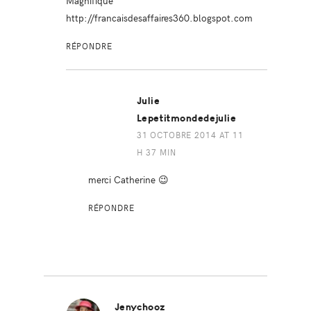
http://francaisdesaffaires360.blogspot.com
RÉPONDRE
Julie
Lepetitmondedejulie
31 OCTOBRE 2014 AT 11
H 37 MIN
merci Catherine 😉
RÉPONDRE
Jenychooz