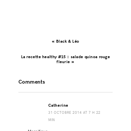
« Black & Léo
La recette healthy #15 : salade quinoa rouge
fleurie »
Reader
Comments
Interactions
Catherine
31 OCTOBRE 2014 AT 7 H 22
MIN
Magnifique