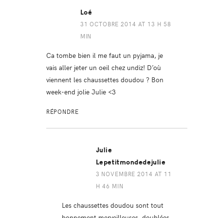
Loé
31 OCTOBRE 2014 AT 13 H 58
MIN
Ca tombe bien il me faut un pyjama, je
vais aller jeter un oeil chez undiz! D’où
viennent les chaussettes doudou ? Bon
week-end jolie Julie <3
RÉPONDRE
Julie
Lepetitmondedejulie
3 NOVEMBRE 2014 AT 11
H 46 MIN
Les chaussettes doudou sont tout
bonnement merveilleuses, doublées