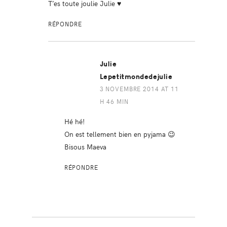
T’es toute joulie Julie ♥
RÉPONDRE
Julie
Lepetitmondedejulie
3 NOVEMBRE 2014 AT 11
H 46 MIN
Hé hé!
On est tellement bien en pyjama 😉
Bisous Maeva
RÉPONDRE