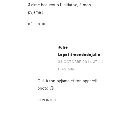
J’aime beaucoup l’initiative, à mon
pyjama !
RÉPONDRE
Julie
Lepetitmondedejulie
31 OCTOBRE 2014 AT 11
H 42 MIN
Oui, à ton pyjama et ton appareil
photo 😉
RÉPONDRE