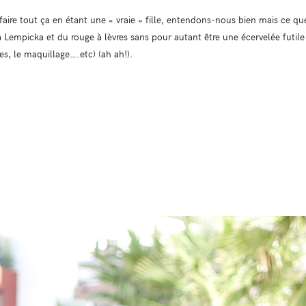
faire tout ça en étant une « vraie » fille, entendons-nous bien mais ce que
a Lempicka et du rouge à lèvres sans pour autant être une écervelée futil
res, le maquillage….etc) (ah ah!).