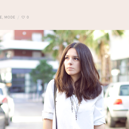
E
,
MODE
0