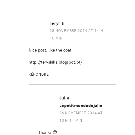
Tery_ti
25 NOVEMBRE 2014 AT 14 H
10 MIN
Nice post, like the coat.
http://teryskills.blogspot.pt/
RÉPONDRE
Julie
Lepetitmondedejulie
26 NOVEMBRE 2014 AT
10 H 14 MIN
Thanks 😉