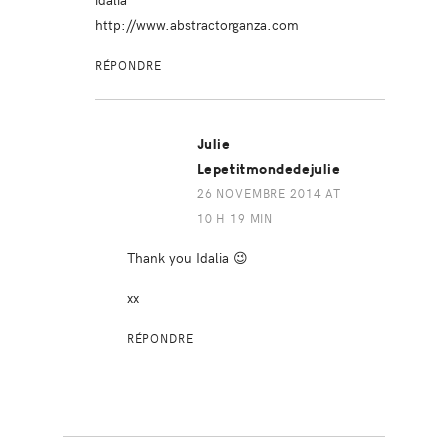
http://www.abstractorganza.com
RÉPONDRE
Julie
Lepetitmondedejulie
26 NOVEMBRE 2014 AT
10 H 19 MIN
Thank you Idalia 😉
xx
RÉPONDRE