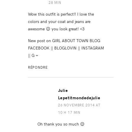
28 MIN
Wow this outfit is perfect!! I love the
colors and your coat and jeans are
awesome 😉 you look great! <3
New post on
GIRL ABOUT TOWN BLOG
FACEBOOK
||
BLOGLOVIN
||
INSTAGRAM
||
G +
RÉPONDRE
Julie
Lepetitmondedejulie
26 NOVEMBRE 2014 AT
10 H 17 MIN
Oh thank you so much 😉