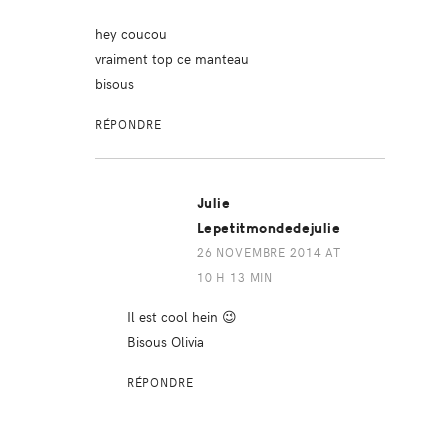
hey coucou
vraiment top ce manteau
bisous
RÉPONDRE
Julie
Lepetitmondedejulie
26 NOVEMBRE 2014 AT
10 H 13 MIN
Il est cool hein 😉
Bisous Olivia
RÉPONDRE