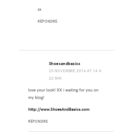
xx
RÉPONDRE
Shoesandbasics
25 NOVEMBRE 2014 AT 14 H
22 MIN
love your look! XX i waiting for you on
my blog!
http://www.ShoesAndBasics.com
RÉPONDRE