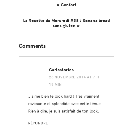
« Confort
La Recette du Mercredi #58 : Banana bread
sans gluten »
Reader
Comments
Interactions
Carlastories
25 NOVEMBRE 2014 AT 7 H
19 MIN
J’aime bien le look hard ! T’es vraiment
ravissante et splendide avec cette ténue.
Rien à dire, je suis satisfait de ton look.
RÉPONDRE