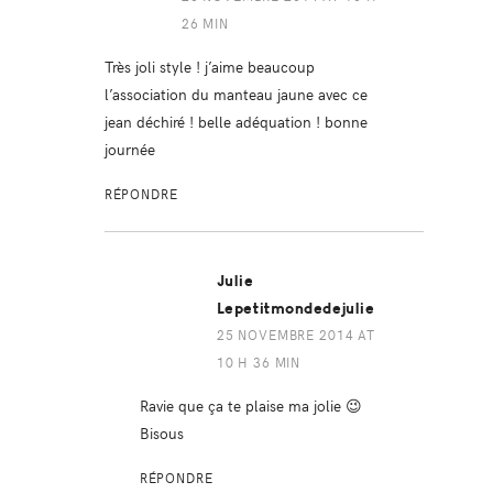
26 MIN
Très joli style ! j’aime beaucoup
l’association du manteau jaune avec ce
jean déchiré ! belle adéquation ! bonne
journée
RÉPONDRE
Julie
Lepetitmondedejulie
25 NOVEMBRE 2014 AT
10 H 36 MIN
Ravie que ça te plaise ma jolie 😉
Bisous
RÉPONDRE