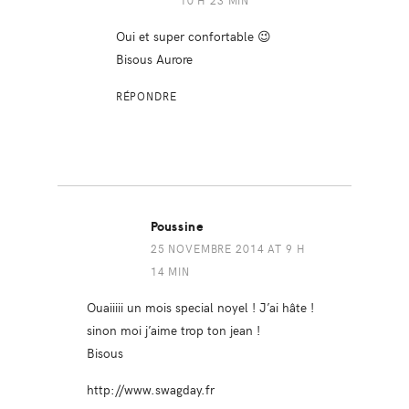
Oui et super confortable 😉
Bisous Aurore
RÉPONDRE
Poussine
25 NOVEMBRE 2014 AT 9 H
14 MIN
Ouaiiiii un mois special noyel ! J’ai hâte !
sinon moi j’aime trop ton jean !
Bisous
http://www.swagday.fr