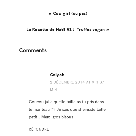
« Cow girl (ou pas)
La Recette de Noël #1 : Truffes vegan »
Reader
Comments
Interactions
Celyah
2 DÉCEMBRE 2014 AT 9 H 37
MIN
Coucou julie quelle taille as tu pris dans
le manteau ?? Je sais que sheinside taille
petit . Merci gros bisous
RÉPONDRE