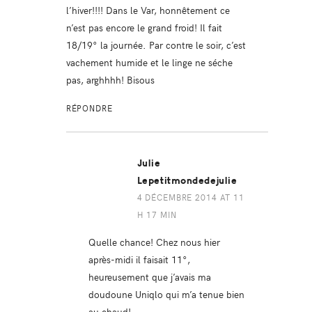
l’hiver!!!! Dans le Var, honnêtement ce
n’est pas encore le grand froid! Il fait
18/19° la journée. Par contre le soir, c’est
vachement humide et le linge ne séche
pas, arghhhh! Bisous
RÉPONDRE
Julie
Lepetitmondedejulie
4 DÉCEMBRE 2014 AT 11
H 17 MIN
Quelle chance! Chez nous hier
après-midi il faisait 11°,
heureusement que j’avais ma
doudoune Uniqlo qui m’a tenue bien
au chaud!