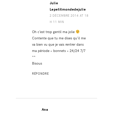
Julie
Lepetitmondedejulie
2 DÉCEMBRE 2014 AT 18
H 11 MIN
Oh c’est trop gentil ma jolie
Contente que tu me dises qu’il me
va bien vu que je vais rentrer dans
ma période « bonnets » 24/24 7/7
^^
Bisous
RÉPONDRE
Ana