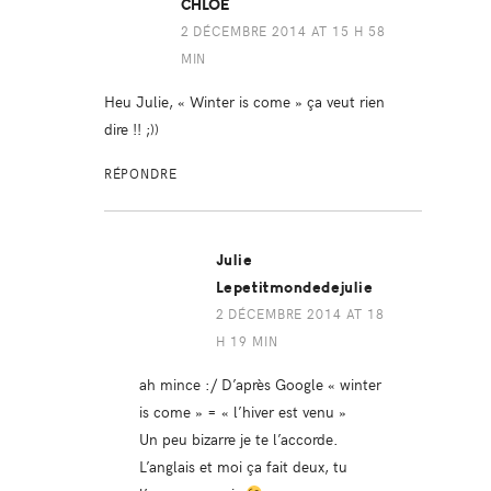
CHLOÉ
2 DÉCEMBRE 2014 AT 15 H 58
MIN
Heu Julie, « Winter is come » ça veut rien
dire !! ;))
RÉPONDRE
Julie
Lepetitmondedejulie
2 DÉCEMBRE 2014 AT 18
H 19 MIN
ah mince :/ D’après Google « winter
is come » = « l’hiver est venu »
Un peu bizarre je te l’accorde.
L’anglais et moi ça fait deux, tu