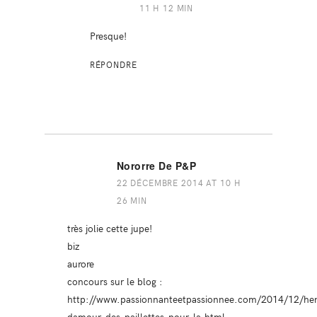
11 H 12 MIN
Presque!
RÉPONDRE
Nororre De P&P
22 DÉCEMBRE 2014 AT 10 H
26 MIN
très jolie cette jupe!
biz
aurore
concours sur le blog :
http://www.passionnanteetpassionnee.com/2014/12/hen
damour-des-paillettes-pour-la.html