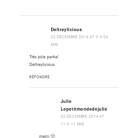
Deltreylicious
22 DÉCEMBRE 2014 AT 9 H 04
MIN
Très jolie parka!
Deltreylicious
RÉPONDRE
Julie
Lepetitmondedejulie
22 DÉCEMBRE 2014 AT
11 H 11 MIN
merci 🙂