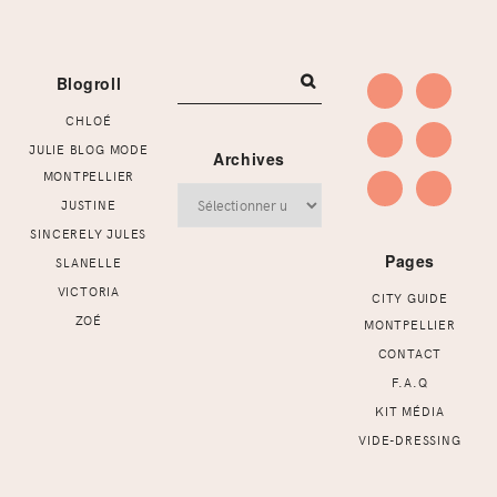
Footer
Blogroll
CHLOÉ
JULIE BLOG MODE
Archives
MONTPELLIER
Archives
JUSTINE
SINCERELY JULES
Pages
SLANELLE
VICTORIA
CITY GUIDE
ZOÉ
MONTPELLIER
CONTACT
F.A.Q
KIT MÉDIA
VIDE-DRESSING