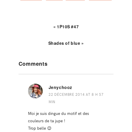
« 1P10S #47
Shades of blue »
Reader
Comments
Interactions
Jenychooz
22 DÉCEMBRE 2014 AT 8 H 57
MIN
Moi je suis dingue du motif et des
couleurs de ta jupe !
Trop belle 😉