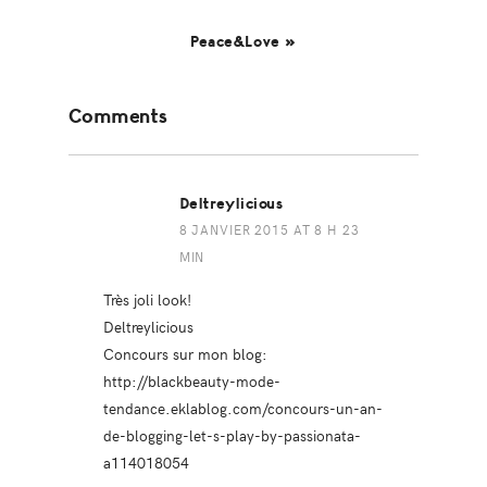
Peace&Love »
Reader
Comments
Interactions
Deltreylicious
8 JANVIER 2015 AT 8 H 23
MIN
Très joli look!
Deltreylicious
Concours sur mon blog:
http://blackbeauty-mode-
tendance.eklablog.com/concours-un-an-
de-blogging-let-s-play-by-passionata-
a114018054