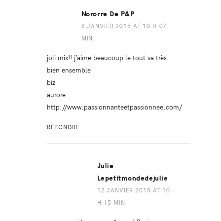
Nororre De P&P
8 JANVIER 2015 AT 10 H 07
MIN
joli mix!! j’aime beaucoup le tout va très
bien ensemble
biz
aurore
http://www.passionnanteetpassionnee.com/
RÉPONDRE
Julie
Lepetitmondedejulie
12 JANVIER 2015 AT 10
H 15 MIN