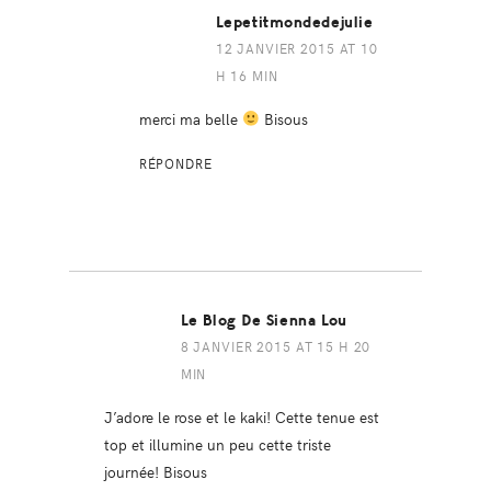
Lepetitmondedejulie
12 JANVIER 2015 AT 10
H 16 MIN
merci ma belle
Bisous
RÉPONDRE
Le Blog De Sienna Lou
8 JANVIER 2015 AT 15 H 20
MIN
J’adore le rose et le kaki! Cette tenue est
top et illumine un peu cette triste
journée! Bisous