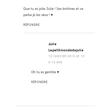
Que tu es jolie Julie ! Ses bottines et ce
parka je les veux ! ♥
RÉPONDRE
Julie
Lepetitmondedejulie
12 JANVIER 2015 AT 10
H 15 MIN
Oh tu es gentille ♥
RÉPONDRE