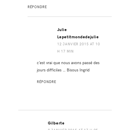
RÉPONDRE
Julie
Lepetitmondedejulie
12 JANVIER 2015 AT 10
H 17 MIN
c’est vrai que nous avons passé des
jours difficiles … Bisous Ingrid
RÉPONDRE
Gilberte
8 JANVIER 2015 AT 17 H 05