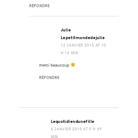
RÉPONDRE
Julie
Lepetitmondedejulie
12 JANVIER 2015 AT 10
H 14 MIN
merci beaucoup
RÉPONDRE
Lequotidiendunefille
8 JANVIER 2015 AT 9 H 49
MIN