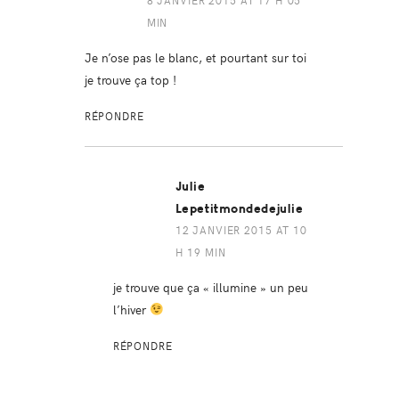
MIN
Je n’ose pas le blanc, et pourtant sur toi
je trouve ça top !
RÉPONDRE
Julie
Lepetitmondedejulie
12 JANVIER 2015 AT 10
H 19 MIN
je trouve que ça « illumine » un peu
l’hiver
RÉPONDRE