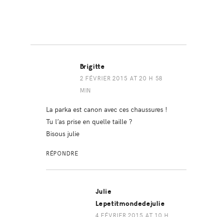
Brigitte
2 FÉVRIER 2015 AT 20 H 58
MIN
La parka est canon avec ces chaussures !
Tu l’as prise en quelle taille ?
Bisous julie
RÉPONDRE
Julie
Lepetitmondedejulie
4 FÉVRIER 2015 AT 10 H