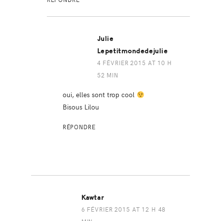
Julie
Lepetitmondedejulie
4 FÉVRIER 2015 AT 10 H
52 MIN
oui, elles sont trop cool
Bisous Lilou
RÉPONDRE
Kawtar
6 FÉVRIER 2015 AT 12 H 48