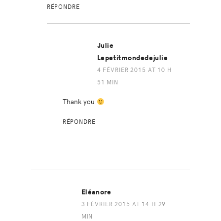
RÉPONDRE
Julie
Lepetitmondedejulie
4 FÉVRIER 2015 AT 10 H
51 MIN
Thank you
RÉPONDRE
Eléanore
3 FÉVRIER 2015 AT 14 H 29
MIN