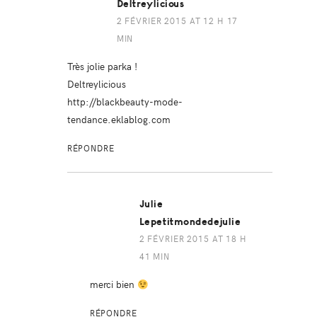
Deltreylicious
2 FÉVRIER 2015 AT 12 H 17
MIN
Très jolie parka !
Deltreylicious
http://blackbeauty-mode-
tendance.eklablog.com
RÉPONDRE
Julie
Lepetitmondedejulie
2 FÉVRIER 2015 AT 18 H
41 MIN
merci bien
RÉPONDRE