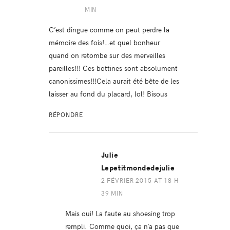
MIN
C’est dingue comme on peut perdre la
mémoire des fois!…et quel bonheur
quand on retombe sur des merveilles
pareilles!!! Ces bottines sont absolument
canonissimes!!!Cela aurait été bête de les
laisser au fond du placard, lol! Bisous
RÉPONDRE
Julie
Lepetitmondedejulie
2 FÉVRIER 2015 AT 18 H
39 MIN
Mais oui! La faute au shoesing trop
rempli. Comme quoi, ça n’a pas que