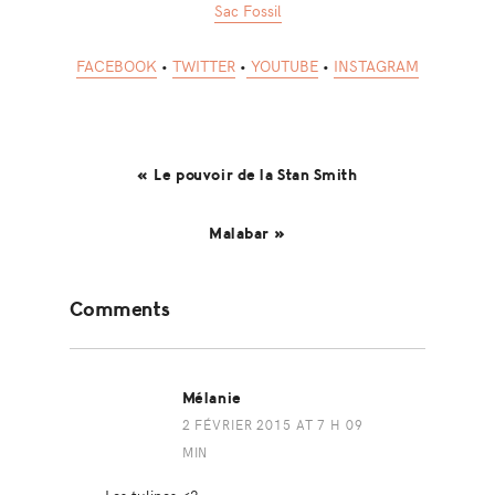
Sac Fossil
FACEBOOK
•
TWITTER
•
YOUTUBE
•
INSTAGRAM
« Le pouvoir de la Stan Smith
Malabar »
Reader
Comments
Interactions
Mélanie
2 FÉVRIER 2015 AT 7 H 09
MIN