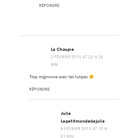
RÉPONDRE
La Choupie
2 FÉVRIER 2015 AT 22 H 25
MIN
Trop mignonne avec tes tulipes
RÉPONDRE
Julie
Lepetitmondedejulie
4 FÉVRIER 2015 AT 10 H
51 MIN