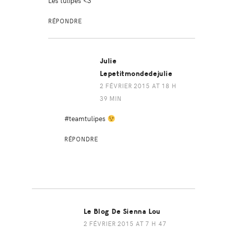
Les tulipes <3
RÉPONDRE
Julie
Lepetitmondedejulie
2 FÉVRIER 2015 AT 18 H
39 MIN
#teamtulipes
RÉPONDRE
Le Blog De Sienna Lou
2 FÉVRIER 2015 AT 7 H 47