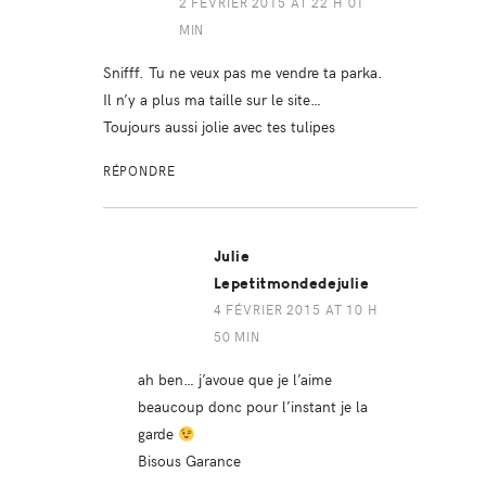
2 FÉVRIER 2015 AT 22 H 01
MIN
Snifff. Tu ne veux pas me vendre ta parka.
Il n’y a plus ma taille sur le site…
Toujours aussi jolie avec tes tulipes
RÉPONDRE
Julie
Lepetitmondedejulie
4 FÉVRIER 2015 AT 10 H
50 MIN
ah ben… j’avoue que je l’aime
beaucoup donc pour l’instant je la
garde
Bisous Garance