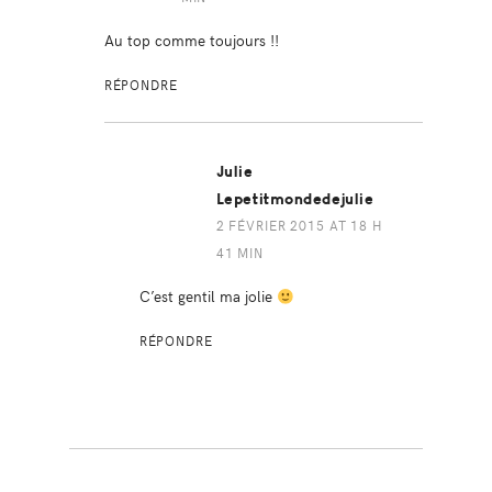
Au top comme toujours !!
RÉPONDRE
Julie
Lepetitmondedejulie
2 FÉVRIER 2015 AT 18 H
41 MIN
C’est gentil ma jolie
RÉPONDRE