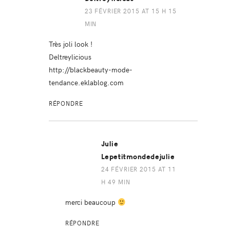
23 FÉVRIER 2015 AT 15 H 15
MIN
Très joli look !
Deltreylicious
http://blackbeauty-mode-
tendance.eklablog.com
RÉPONDRE
Julie
Lepetitmondedejulie
24 FÉVRIER 2015 AT 11
H 49 MIN
merci beaucoup
RÉPONDRE