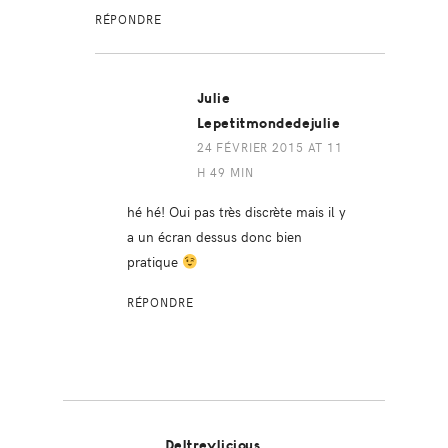
RÉPONDRE
Julie
Lepetitmondedejulie
24 FÉVRIER 2015 AT 11
H 49 MIN
hé hé! Oui pas très discrète mais il y
a un écran dessus donc bien
pratique
RÉPONDRE
Deltreylicious