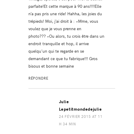
parfaite!Et cette marque à 90 ans!!!!Elle
n’a pas pris une ride! Hahha, les joies du
trépieds! Moi, j’ai droit à : »Mme, vous
voulez que je vous prenne en
photo??? »Ou alors, tu crois être dans un
endroit tranquille et hop, il arrive
quelqu’un qui te regarde en se
demandant ce que tu fabrique!!! Gros
bisous et bonne semaine
RÉPONDRE
Julie
Lepetitmondedejulie
24 FÉVRIER 2015 AT 11
H 34 MIN