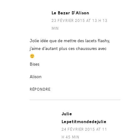
Le Bazar D'Alison
23 FÉVRIER 2015 AT 13 H 13
MIN
Jolie idée que de mettre des lacets flashy,
j’aime d’autant plus ces chaussures avec
Bises
Alison
RÉPONDRE
Julie
Lepetitmondedejulie
24 FÉVRIER 2015 AT 11
H 45 MIN