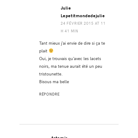
Julie
Lepetitmondedejulie
24 FÉVRIER 2015 AT 11
H 41 MIN
Tant mieux j’ai envie de dire si ça te
plait
Oui, je trouvais qu’avec les lacets
noirs, ma tenue aurait été un peu
tristounette.
Bisous ma belle
RÉPONDRE