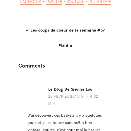
FACEBOOK
•
TWITTER
•
YOUTUBE
•
INSTAGRAM
« Les coups de coeur de la semaine #37
Plaid »
Reader
Comments
Interactions
Le Blog De Sienna Lou
23 FÉVRIER 2015 AT 7 H 32
MIN
J’ai découvert ces baskets il y a quelques
jours et je les trouve canons!Un brin
vintage, épurée, c’est pour moi la basket