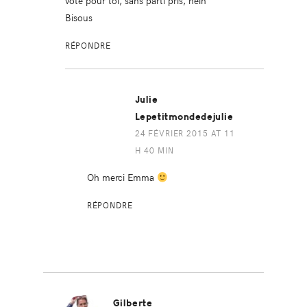
vote pour toi, sans parti pris, hein ^^
Bisous
RÉPONDRE
Julie
Lepetitmondedejulie
24 FÉVRIER 2015 AT 11
H 40 MIN
Oh merci Emma
RÉPONDRE
Gilberte