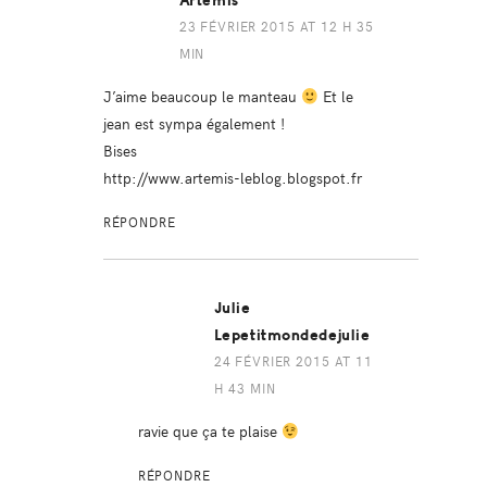
Artemis
23 FÉVRIER 2015 AT 12 H 35
MIN
J’aime beaucoup le manteau
Et le
jean est sympa également !
Bises
http://www.artemis-leblog.blogspot.fr
RÉPONDRE
Julie
Lepetitmondedejulie
24 FÉVRIER 2015 AT 11
H 43 MIN
ravie que ça te plaise
RÉPONDRE