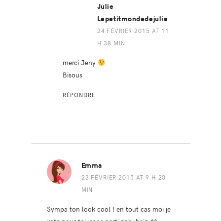
Julie
Lepetitmondedejulie
24 FÉVRIER 2015 AT 11
H 38 MIN
merci Jeny
Bisous
RÉPONDRE
Emma
23 FÉVRIER 2015 AT 9 H 20
MIN
Sympa ton look cool ! en tout cas moi je