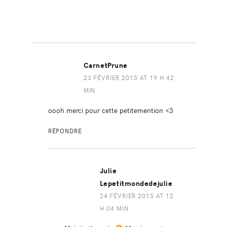
CarnetPrune
23 FÉVRIER 2015 AT 19 H 42
MIN
oooh merci pour cette petitemention <3
RÉPONDRE
Julie
Lepetitmondedejulie
24 FÉVRIER 2015 AT 12
H 04 MIN