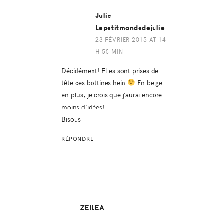
Julie
Lepetitmondedejulie
23 FÉVRIER 2015 AT 14
H 55 MIN
Décidément! Elles sont prises de
tête ces bottines hein
En beige
en plus, je crois que j’aurai encore
moins d’idées!
Bisous
RÉPONDRE
ZEILEA