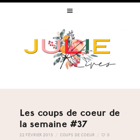
Skip
Skip
Skip
to
to
to
primary
content
footer
navigation
Les coups de coeur de
la semaine #37
22 FÉVRIER 2015
COUPS DE COEUR
0