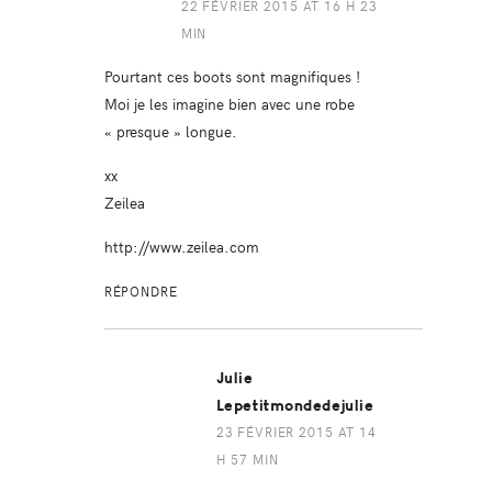
22 FÉVRIER 2015 AT 16 H 23
MIN
Pourtant ces boots sont magnifiques !
Moi je les imagine bien avec une robe
« presque » longue.
xx
Zeilea
http://www.zeilea.com
RÉPONDRE
Julie
Lepetitmondedejulie
23 FÉVRIER 2015 AT 14
H 57 MIN