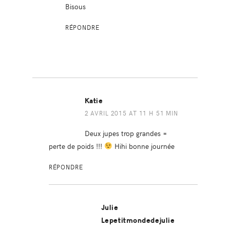
Bisous
RÉPONDRE
Katie
2 AVRIL 2015 AT 11 H 51 MIN
Deux jupes trop grandes =
perte de poids !!!
Hihi bonne journée
RÉPONDRE
Julie
Lepetitmondedejulie