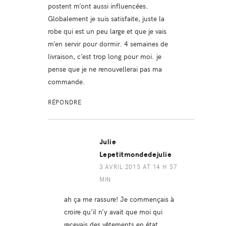
postent m’ont aussi influencées.
Globalement je suis satisfaite, juste la
robe qui est un peu large et que je vais
m’en servir pour dormir. 4 semaines de
livraison, c’est trop long pour moi. je
pense que je ne renouvellerai pas ma
commande.
RÉPONDRE
Julie
Lepetitmondedejulie
3 AVRIL 2015 AT 14 H 57
MIN
ah ça me rassure! Je commençais à
croire qu’il n’y avait que moi qui
recevais des vêtements en état