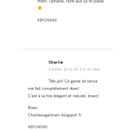
merci Tiphaine, ravie que ça te plaise
RÉPONDRE
Charlie
2 AVRIL 2015 AT 9 H 59 MIN
Très joli! Ce genre de tenue
me fait complètement rêver!
C’est à la fois élégant et naturel, bravo!
Bises
Charliesugartown.blogspot.fr
RÉPONDRE