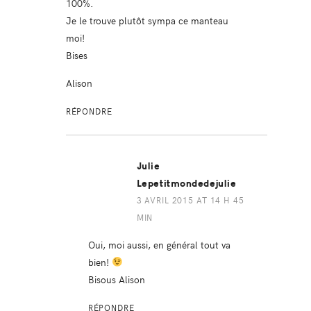
100%.
Je le trouve plutôt sympa ce manteau
moi!
Bises
Alison
RÉPONDRE
Julie
Lepetitmondedejulie
3 AVRIL 2015 AT 14 H 45
MIN
Oui, moi aussi, en général tout va
bien!
Bisous Alison
RÉPONDRE