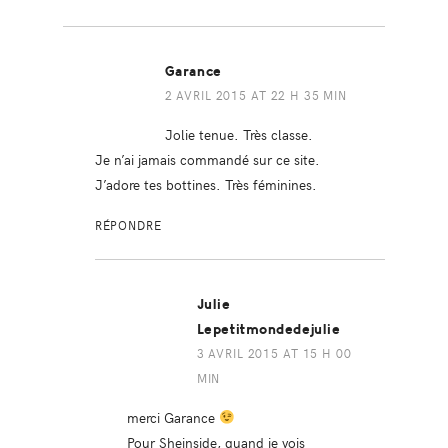
Garance
2 AVRIL 2015 AT 22 H 35 MIN
Jolie tenue. Très classe.
Je n’ai jamais commandé sur ce site.
J’adore tes bottines. Très féminines.
RÉPONDRE
Julie
Lepetitmondedejulie
3 AVRIL 2015 AT 15 H 00
MIN
merci Garance
Pour Sheinside, quand je vois