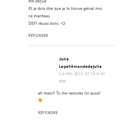
été déçue
Et je dois dire que je le trouve génial moi
ce manteau
DEFI réussi donc <3
RÉPONDRE
Julie
Lepetitmondedejulie
3 AVRIL 2015 AT 14 H 59
MIN
ah merci! Tu me rassures toi aussi!
RÉPONDRE