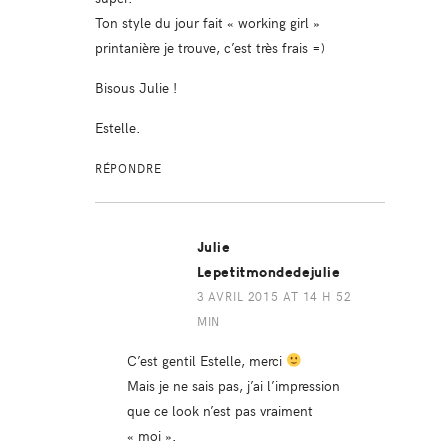
Ton style du jour fait « working girl »
printanière je trouve, c’est très frais =)
Bisous Julie !
Estelle.
RÉPONDRE
Julie
Lepetitmondedejulie
3 AVRIL 2015 AT 14 H 52
MIN
C’est gentil Estelle, merci
Mais je ne sais pas, j’ai l’impression
que ce look n’est pas vraiment
« moi ».