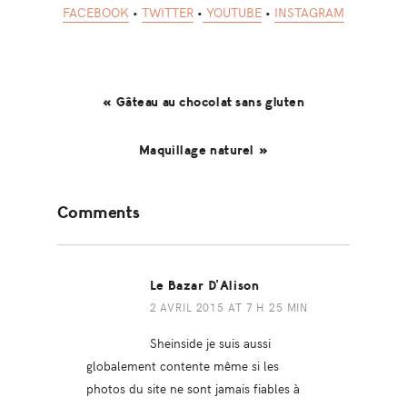
FACEBOOK
•
TWITTER
•
YOUTUBE
•
INSTAGRAM
« Gâteau au chocolat sans gluten
Maquillage naturel »
Reader
Comments
Interactions
Le Bazar D'Alison
2 AVRIL 2015 AT 7 H 25 MIN
Sheinside je suis aussi
globalement contente même si les
photos du site ne sont jamais fiables à