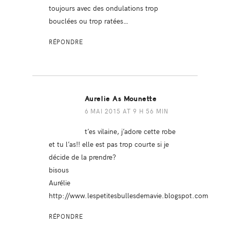
toujours avec des ondulations trop
bouclées ou trop ratées…
RÉPONDRE
Aurelie As Mounette
6 MAI 2015 AT 9 H 56 MIN
t’es vilaine, j’adore cette robe
et tu l’as!! elle est pas trop courte si je
décide de la prendre?
bisous
Aurélie
http://www.lespetitesbullesdemavie.blogspot.com
RÉPONDRE