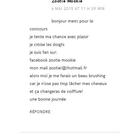
Zootie Mookie
6 MAI 2015 AT 11 H 39 MIN
bonjour merci pour le
concours
je tente ma chance avec plaisir
je croise les doigts
je suis fan sur:
facebook zootie mookie
mon mail zootie(@)hotmail.fr
alors moi je me ferais un beau brushing
car je n’ose pas trop lâcher mes cheveux
et ça changeras de coiffure!
une bonne journée
RÉPONDRE