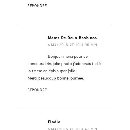
RÉPONDRE
Mams De Deux Banbinos
6 MAI 2015 AT 10 H 05 MIN
Bonjour merci pour ce
concours très jolie photo j’adorerais testé
la tresse en épis super jolie .
Merci beaucoup bonne journée.
RÉPONDRE
Elodie
6 MAI 2015 AT 10 H 41 MIN