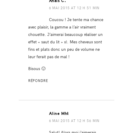
Anais C.
6 MAI 2015 AT 12 H 51 MIN
Coucou ! Je tente ma chance
avec plaisir, la gamme a l’air vraiment
chouette. J’aimerai beaucoup réaliser un
effet « saut du lit » x). Mes cheveux sont
fins et plats donc un peu de volume ne
leur ferait pas de mal !
Bisous 🙂
RÉPONDRE
Aline Mht
6 MAI 2015 AT 12 H 56 MIN
Salut! Alors moi j’aimerais