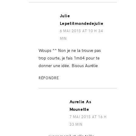
Julie
Lepetitmondedejulie
6 MAI 2015 AT 10 H 34
MIN
Woups ^^ Non je ne la trouve pas
trop courte, je fais 1m64 pour te
donner une idée. Bisous Aurélie
RÉPONDRE
Aurelie As
Mounette
7 MAI 2015 AT 16 H
33 MIN