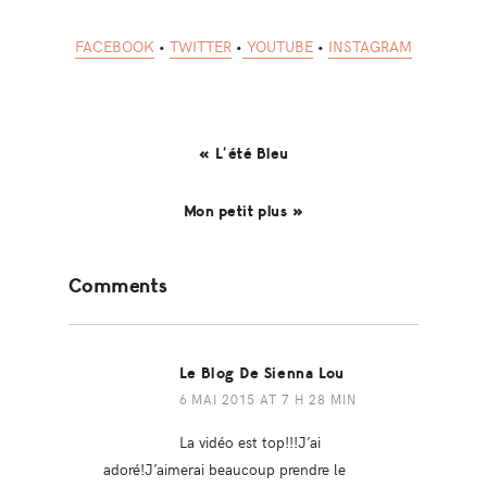
FACEBOOK
•
TWITTER
•
YOUTUBE
•
INSTAGRAM
« L’été Bleu
Mon petit plus »
Reader
Comments
Interactions
Le Blog De Sienna Lou
6 MAI 2015 AT 7 H 28 MIN
La vidéo est top!!!J’ai
adoré!J’aimerai beaucoup prendre le