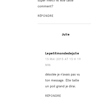
super merci! et elle taille
comment?
RÉPONDRE
Julie
Lepetitmondedejulie
15 MAI 2015 AT 15 H 19
MIN
désolée je n’avais pas vu
ton message. Elle taille
un poil grand je dirai.
RÉPONDRE