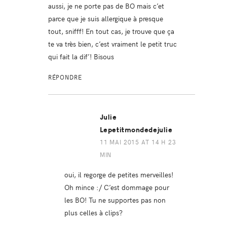
aussi, je ne porte pas de BO mais c’et
parce que je suis allergique à presque
tout, snifff! En tout cas, je trouve que ça
te va très bien, c’est vraiment le petit truc
qui fait la dif’! Bisous
RÉPONDRE
Julie
Lepetitmondedejulie
11 MAI 2015 AT 14 H 23
MIN
oui, il regorge de petites merveilles!
Oh mince :/ C’est dommage pour
les BO! Tu ne supportes pas non
plus celles à clips?