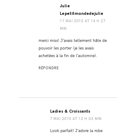
Julie
Lepetitmondedejulie
11 MAI 2015 AT 14 H 27
MIN
merci miss! J’avais tellement hâte de
pouvoir les porter (je les avais
achetées à la fin de l’automne).
RÉPONDRE
Ladies & Croissants
7 MAI 2015 AT 12 H 03 MIN
Look parfait! J’adore la robe