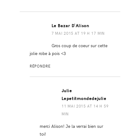
Le Bazar D'Alison
7 MAI 2015 AT 19 H 17 MIN
Gros coup de coeur sur cette
jolie robe à pois <3
RÉPONDRE
Julie
Lepetitmondedejulie
11 MAI 2015 AT 14 H 59
MIN
merci Alison! Je la verrai bien sur
toi!