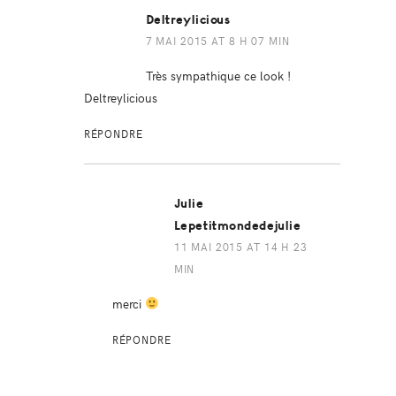
Deltreylicious
7 MAI 2015 AT 8 H 07 MIN
Très sympathique ce look !
Deltreylicious
RÉPONDRE
Julie
Lepetitmondedejulie
11 MAI 2015 AT 14 H 23
MIN
merci
RÉPONDRE