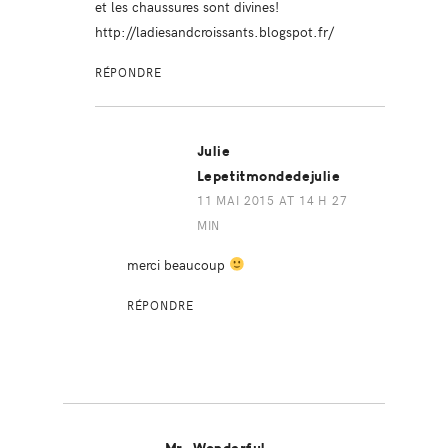
et les chaussures sont divines!
http://ladiesandcroissants.blogspot.fr/
RÉPONDRE
Julie
Lepetitmondedejulie
11 MAI 2015 AT 14 H 27
MIN
merci beaucoup
RÉPONDRE