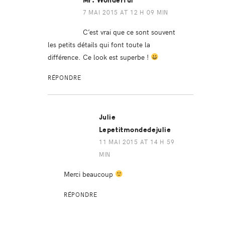
Mr. Wonderful
7 MAI 2015 AT 12 H 09 MIN
C’est vrai que ce sont souvent
les petits détails qui font toute la
différence. Ce look est superbe !
RÉPONDRE
Julie
Lepetitmondedejulie
11 MAI 2015 AT 14 H 59
MIN
Merci beaucoup
RÉPONDRE