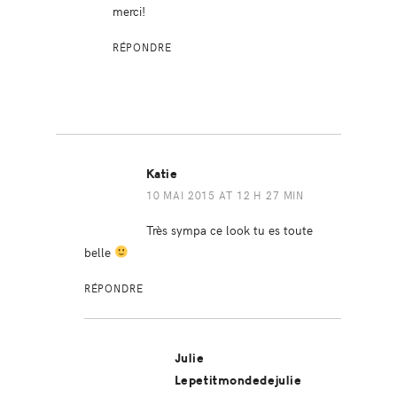
merci!
RÉPONDRE
Katie
10 MAI 2015 AT 12 H 27 MIN
Très sympa ce look tu es toute
belle
RÉPONDRE
Julie
Lepetitmondedejulie