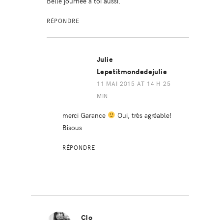
Belle journée à toi aussi.
RÉPONDRE
Julie
Lepetitmondedejulie
11 MAI 2015 AT 14 H 25
MIN
merci Garance
Oui, très agréable!
Bisous
RÉPONDRE
Clo