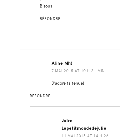
Bisous
RÉPONDRE
Aline Mht
7 MAI 2015 AT 10 H 31 MIN
J’adore ta tenue!
RÉPONDRE
Julie
Lepetitmondedejulie
11 MAI 2015 AT 14 H 26