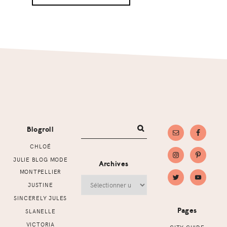
Footer
Blogroll
CHLOÉ
JULIE BLOG MODE
Archives
MONTPELLIER
Archives
JUSTINE
SINCERELY JULES
Pages
SLANELLE
VICTORIA