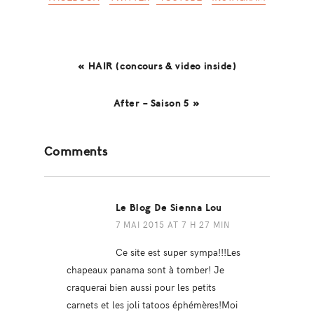
« HAIR (concours & video inside)
After – Saison 5 »
Reader
Comments
Interactions
Le Blog De Sienna Lou
7 MAI 2015 AT 7 H 27 MIN
Ce site est super sympa!!!Les
chapeaux panama sont à tomber! Je
craquerai bien aussi pour les petits
carnets et les joli tatoos éphémères!Moi