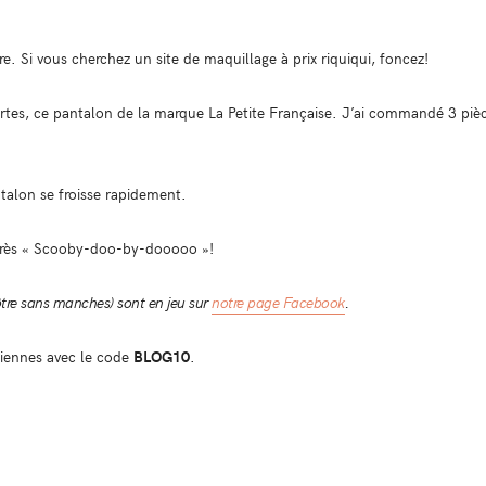
. Si vous cherchez un site de maquillage à prix riquiqui, foncez!
tes, ce pantalon de la marque La Petite Française. J’ai commandé 3 pièces 
talon se froisse rapidement.
k très « Scooby-doo-by-dooooo »!
tre sans manches) sont en jeu sur
notre page Facebook
.
iennes avec le code
BLOG10
.