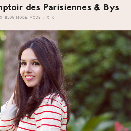
ptoir des Parisiennes & Bys
ES
,
BLOG MODE
,
MODE
0