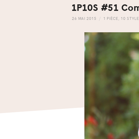
1P10S #51 Com
26 MAI 2015
1 PIÈCE
,
10 STYL