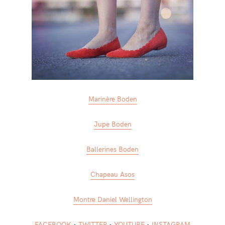
Marinère Boden
Jupe Boden
Ballerines Boden
Chapeau Asos
Montre Daniel Wellington
FACEBOOK
•
TWITTER
•
YOUTUBE
•
INSTAGRAM