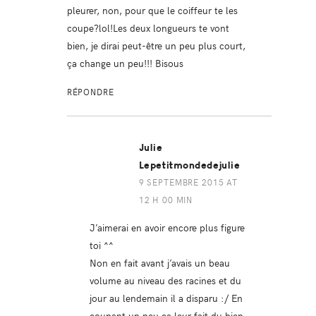
pleurer, non, pour que le coiffeur te les
coupe?lol!Les deux longueurs te vont
bien, je dirai peut-être un peu plus court,
ça change un peu!!! Bisous
RÉPONDRE
Julie
Lepetitmondedejulie
9 SEPTEMBRE 2015 AT
12 H 00 MIN
J’aimerai en avoir encore plus figure
toi ^^
Non en fait avant j’avais un beau
volume au niveau des racines et du
jour au lendemain il a disparu :/ En
coupant un peu ça leur fait du bien