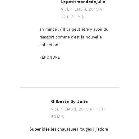
Lepetitmondedejulie
9 SEPTEMBRE 2015 AT
12 H 31 MIN
ah mince :/ Il va peut être y avoir du
réassort comme c’est la nouvelle
collection.
RÉPONDRE
Gilberte By Julie
9 SEPTEMBRE 2015 AT 15 H
50 MIN
Super idée les chaussures rouges ! j’adore