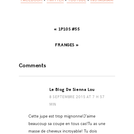
« 1P10S #55
FRANGES »
Reader
Comments
Interactions
Le Blog De Sienna Lou
8 SEPTEMBRE 2015 AT 7 H 57
MIN
Cette jupe est trop mignonne!J’aime
beaucoup sa coupe en tous cas!Tu as une
masse de cheveux incroyable! Tu dois