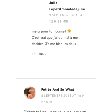
Julie
Lepetitmondedejulie
9 SEPTEMBRE 2015 AT
12 H 28 MIN
merci pour ton conseil
C’est vrai que j’ai du mal à me
décider. J’aime bien les deux..
RÉPONDRE
Petite And So What
8 SEPTEMBRE 2015 AT 16 H
27 MIN
J’adore ta jupe! La couleur va super bien