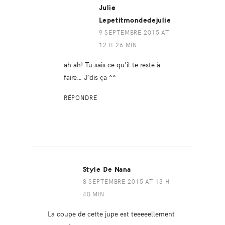
Julie
Lepetitmondedejulie
9 SEPTEMBRE 2015 AT
12 H 26 MIN
ah ah! Tu sais ce qu’il te reste à
faire… J’dis ça ^^
RÉPONDRE
Style De Nana
8 SEPTEMBRE 2015 AT 13 H
40 MIN
La coupe de cette jupe est teeeeellement