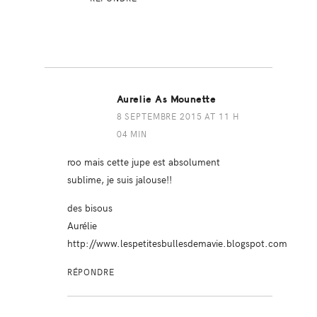
Aurelie As Mounette
8 SEPTEMBRE 2015 AT 11 H
04 MIN
roo mais cette jupe est absolument
sublime, je suis jalouse!!
des bisous
Aurélie
http://www.lespetitesbullesdemavie.blogspot.com
RÉPONDRE