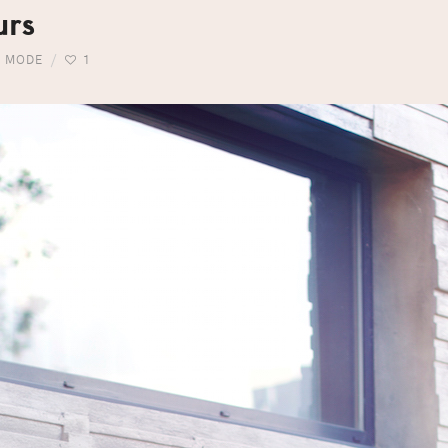
urs
,
MODE
1