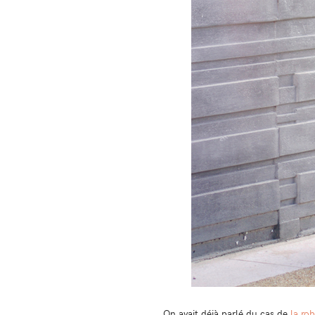
On avait déjà parlé du cas de
la rob