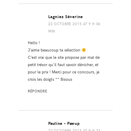
Lagniez Séverine
22 OCTOBRE 2015 AT 9 H 06
MIN
Hello !
J’aime beaucoup ta sélection
C’est vrai que le site propose par mal de
petit trésor qu’il faut savoir dénicher, et
pour le prix ! Merci pour ce concours, je
crois les doigts ^^ Bisous
RÉPONDRE
Pauline - Pawup
22 OCTOBRE 2015 AT 9 H 23