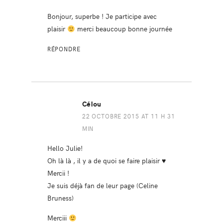
Bonjour, superbe ! Je participe avec
plaisir
merci beaucoup bonne journée
RÉPONDRE
Célou
22 OCTOBRE 2015 AT 11 H 31
MIN
Hello Julie!
Oh là là , il y a de quoi se faire plaisir ♥
Mercii !
Je suis déjà fan de leur page (Celine
Bruness)
Merciii