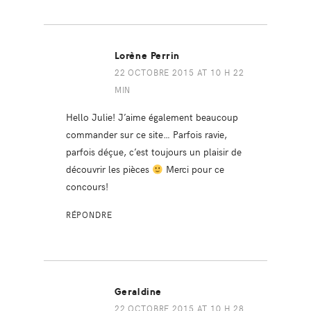
Lorène Perrin
22 OCTOBRE 2015 AT 10 H 22
MIN
Hello Julie! J’aime également beaucoup
commander sur ce site… Parfois ravie,
parfois déçue, c’est toujours un plaisir de
découvrir les pièces
Merci pour ce
concours!
RÉPONDRE
Geraldine
22 OCTOBRE 2015 AT 10 H 28