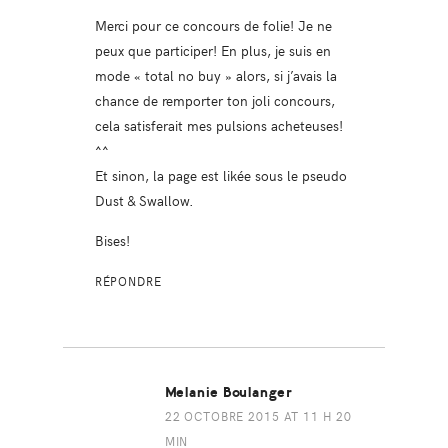
Merci pour ce concours de folie! Je ne
peux que participer! En plus, je suis en
mode « total no buy » alors, si j’avais la
chance de remporter ton joli concours,
cela satisferait mes pulsions acheteuses!
^^
Et sinon, la page est likée sous le pseudo
Dust & Swallow.
Bises!
RÉPONDRE
Melanie Boulanger
22 OCTOBRE 2015 AT 11 H 20
MIN