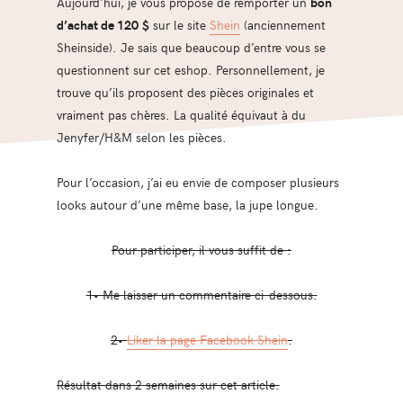
Aujourd’hui, je vous propose de remporter un
bon
d’achat de 120
$
sur le site
Shein
(anciennement
Sheinside). Je sais que beaucoup d’entre vous se
questionnent sur cet eshop. Personnellement, je
trouve qu’ils proposent des pièces originales et
vraiment pas chères. La qualité équivaut à du
Jenyfer/H&M selon les pièces.
Pour l’occasion, j’ai eu envie de composer plusieurs
looks autour d’une même base, la jupe longue.
Pour participer, il vous suffit de :
1• Me laisser un commentaire ci-dessous.
2•
Liker la page Facebook Shein
.
Résultat dans 2 semaines sur cet article.