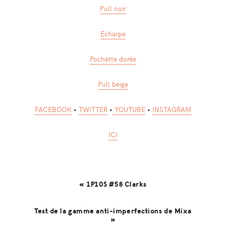
Pull noir
Echarpe
Pochette dorée
Pull beige
FACEBOOK
•
TWITTER
•
YOUTUBE
•
INSTAGRAM
ICI
« 1P10S #58 Clarks
Test de la gamme anti-imperfections de Mixa
»