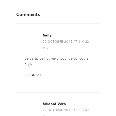
Reader
Comments
Interactions
Nelly
22 OCTOBRE 2015 AT 6 H 22
MIN
Je participe ! Et merci pour ce concours
Julie !
RÉPONDRE
Missbot Véro
22 OCTOBRE 2015 AT 6 H 47