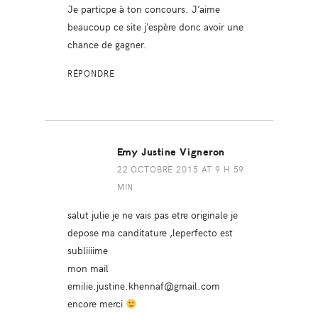
Je particpe à ton concours. J’aime
beaucoup ce site j’espère donc avoir une
chance de gagner.
RÉPONDRE
Emy Justine Vigneron
22 OCTOBRE 2015 AT 9 H 59
MIN
salut julie je ne vais pas etre originale je
depose ma canditature ,leperfecto est
subliiiime
mon mail
emilie.justine.khennaf@gmail.com
encore merci