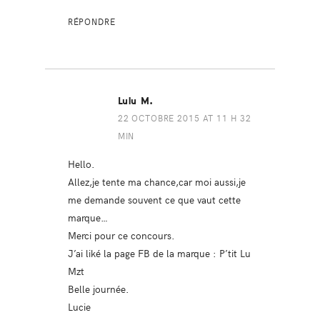
RÉPONDRE
Lulu M.
22 OCTOBRE 2015 AT 11 H 32
MIN
Hello.
Allez,je tente ma chance,car moi aussi,je
me demande souvent ce que vaut cette
marque…
Merci pour ce concours.
J’ai liké la page FB de la marque : P’tit Lu
Mzt
Belle journée.
Lucie