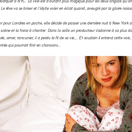
ébarquer à NYC. La ville est d’autant plus magique pour les deux anglais qu’on 
e rêve va se briser et l’idylle voler en éclat quand, aveuglé par la gloire naiss
tour pour Londres en poche, elle décide de passer une dernière nuit à New York 
cène et la force à chanter. Dans la salle un producteur s’adonne à sa plus da
ée, amer, rancunier, il a perdu le fil de sa vie,… Et soudain il entend cette voix
tée qui pourrait finir en chansons…