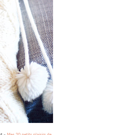
st «
Mes 20 petits plaisirs de