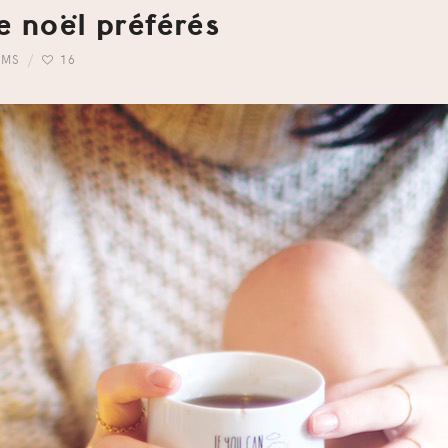
e noël préférés
LMS
16