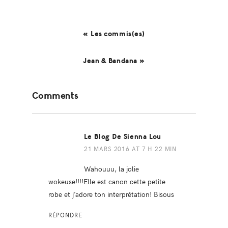
« Les commis(es)
Jean & Bandana »
Reader
Comments
Interactions
Le Blog De Sienna Lou
21 MARS 2016 AT 7 H 22 MIN
Wahouuu, la jolie
wokeuse!!!!Elle est canon cette petite
robe et j’adore ton interprétation! Bisous
RÉPONDRE