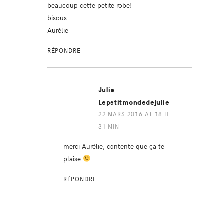
beaucoup cette petite robe!
bisous
Aurélie
RÉPONDRE
Julie
Lepetitmondedejulie
22 MARS 2016 AT 18 H
31 MIN
merci Aurélie, contente que ça te
plaise
RÉPONDRE