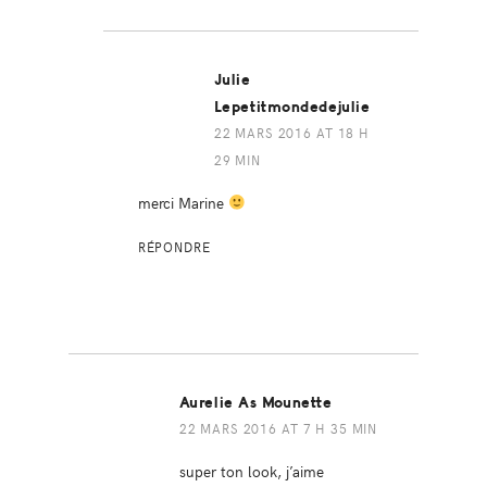
Julie
Lepetitmondedejulie
22 MARS 2016 AT 18 H
29 MIN
merci Marine
RÉPONDRE
Aurelie As Mounette
22 MARS 2016 AT 7 H 35 MIN
super ton look, j’aime