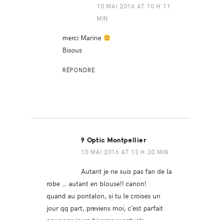
10 MAI 2016 AT 10 H 11
MIN
merci Marine
Bisous
RÉPONDRE
9 Optic Montpellier
10 MAI 2016 AT 13 H 30 MIN
Autant je ne suis pas fan de la
robe … autant en blouse!! canon!
quand au pontalon, si tu le croises un
jour qq part, previens moi, c’est parfait