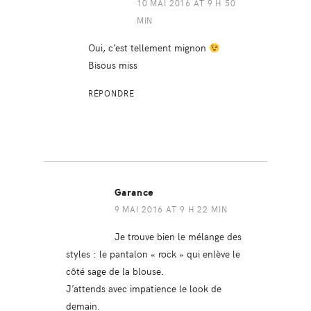
10 MAI 2016 AT 9 H 50
MIN
Oui, c’est tellement mignon
Bisous miss
RÉPONDRE
Garance
9 MAI 2016 AT 9 H 22 MIN
Je trouve bien le mélange des
styles : le pantalon « rock » qui enlève le
côté sage de la blouse.
J’attends avec impatience le look de
demain.