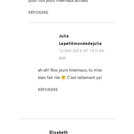
pour nos jours hivernaux actuels
RÉPONDRE
Julie
Lepetitmondedejulie
12 MAI 2016 AT 10 H 04
MIN
ah ah! Nos jours hivernaux, tu m’as
bien fait rire
C’est tellement ça!
RÉPONDRE
Elisabeth