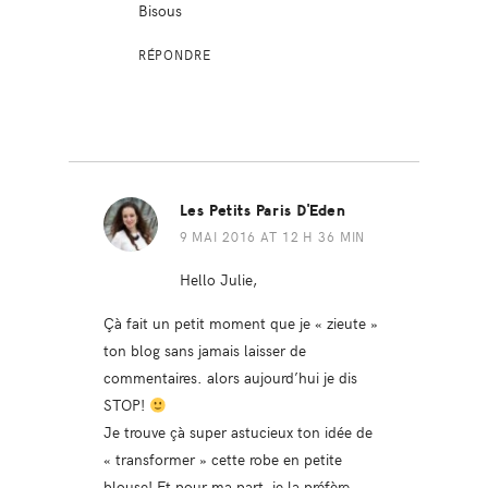
Bisous
RÉPONDRE
Les Petits Paris D'Eden
9 MAI 2016 AT 12 H 36 MIN
Hello Julie,
Çà fait un petit moment que je « zieute »
ton blog sans jamais laisser de
commentaires. alors aujourd’hui je dis
STOP!
Je trouve çà super astucieux ton idée de
« transformer » cette robe en petite
blouse! Et pour ma part, je la préfère