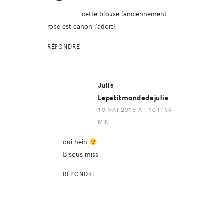
cette blouse (anciennement
robe est canon j’adore!
RÉPONDRE
Julie
Lepetitmondedejulie
10 MAI 2016 AT 10 H 09
MIN
oui hein
Bisous miss
RÉPONDRE