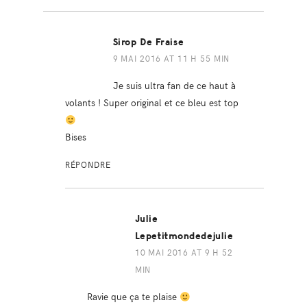
Sirop De Fraise
9 MAI 2016 AT 11 H 55 MIN
Je suis ultra fan de ce haut à
volants ! Super original et ce bleu est top
Bises
RÉPONDRE
Julie
Lepetitmondedejulie
10 MAI 2016 AT 9 H 52
MIN
Ravie que ça te plaise