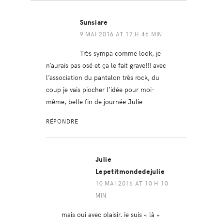
Sunsiare
9 MAI 2016 AT 17 H 46 MIN
Très sympa comme look, je
n’aurais pas osé et ça le fait grave!!! avec
l’association du pantalon très rock, du
coup je vais piocher l’idée pour moi-
même, belle fin de journée Julie
RÉPONDRE
Julie
Lepetitmondedejulie
10 MAI 2016 AT 10 H 10
MIN
mais oui avec plaisir, je suis « là »