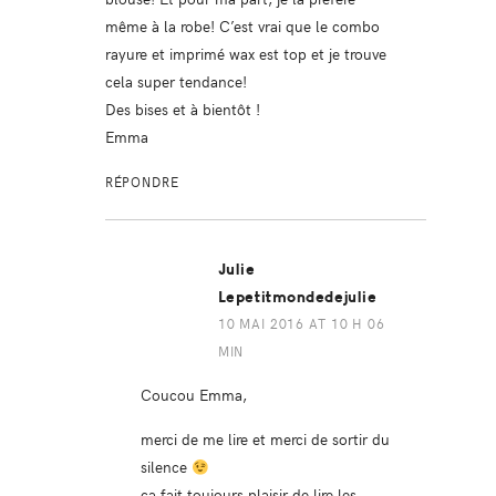
même à la robe! C’est vrai que le combo
rayure et imprimé wax est top et je trouve
cela super tendance!
Des bises et à bientôt !
Emma
RÉPONDRE
Julie
Lepetitmondedejulie
10 MAI 2016 AT 10 H 06
MIN
Coucou Emma,
merci de me lire et merci de sortir du
silence
ça fait toujours plaisir de lire les