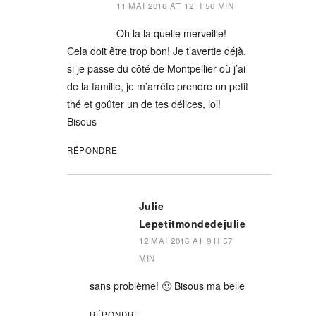
11 MAI 2016 AT 12 H 56 MIN
Oh la la quelle merveille!
Cela doit être trop bon! Je t’avertie déjà,
si je passe du côté de Montpellier où j’ai
de la famille, je m’arrête prendre un petit
thé et goûter un de tes délices, lol!
Bisous
RÉPONDRE
Julie
Lepetitmondedejulie
12 MAI 2016 AT 9 H 57
MIN
sans problème! 🙂 Bisous ma belle
RÉPONDRE