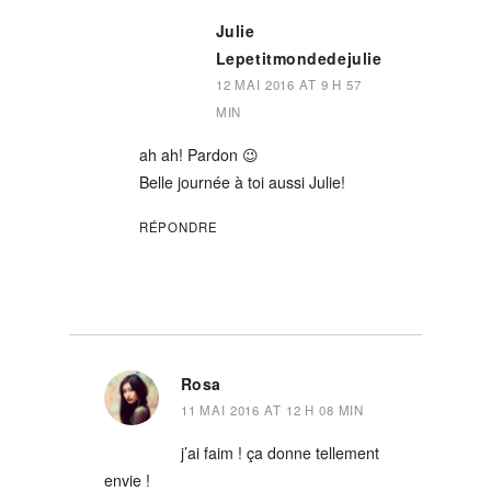
Julie
Lepetitmondedejulie
12 MAI 2016 AT 9 H 57
MIN
ah ah! Pardon 😉
Belle journée à toi aussi Julie!
RÉPONDRE
Rosa
11 MAI 2016 AT 12 H 08 MIN
j’ai faim ! ça donne tellement
envie !