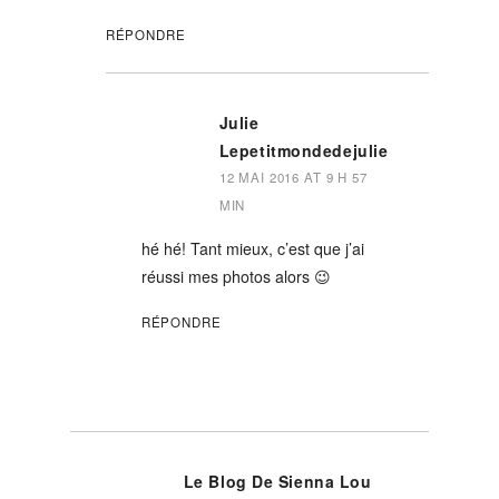
RÉPONDRE
Julie
Lepetitmondedejulie
12 MAI 2016 AT 9 H 57
MIN
hé hé! Tant mieux, c’est que j’ai
réussi mes photos alors 😉
RÉPONDRE
Le Blog De Sienna Lou