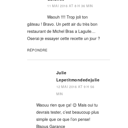
11 MAI 2016 AT 8 H 36 MIN
Waouh !!!! Trop joli ton
gâteau ! Bravo. Un petit air du très bon
restaurant de Michel Bras a Laguile…
Oserai-je essayer cette recette un jour ?
RÉPONDRE
Julie
Lepetitmondedejulie
12 MAI 2016 AT 9 H 56
MIN
Waouu rien que ça! 😉 Mais oui tu
devrais tester, c’est beaucoup plus
simple que ce que l’on pense!
Bisous Garance