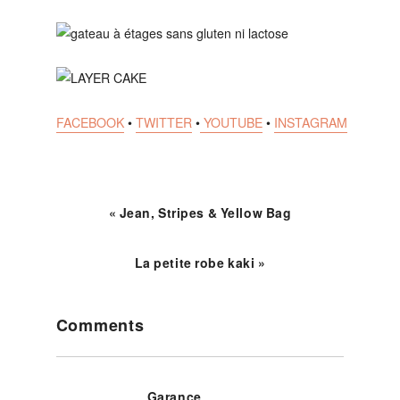
FACEBOOK
•
TWITTER
•
YOUTUBE
•
INSTAGRAM
« Jean, Stripes & Yellow Bag
La petite robe kaki »
Reader
Comments
Interactions
Garance