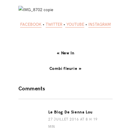
FACEBOOK
•
TWITTER
•
YOUTUBE
•
INSTAGRAM
« New In
Combi fleurie »
Reader
Comments
Interactions
Le Blog De Sienna Lou
27 JUILLET 2016 AT 8 H 19
MIN