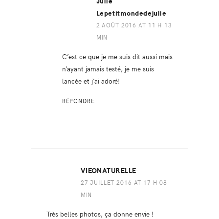
Julie
Lepetitmondedejulie
2 AOÛT 2016 AT 11 H 13
MIN
C’est ce que je me suis dit aussi mais
n’ayant jamais testé, je me suis
lancée et j’ai adoré!
RÉPONDRE
VIEONATURELLE
27 JUILLET 2016 AT 17 H 08
MIN
Très belles photos, ça donne envie !