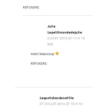
RÉPONDRE
Julie
Lepetitmondedejulie
2 AOÛT 2016 AT 11 H 14
MIN
merci beaucoup
RÉPONDRE
Lequotidiendunefille
27 JUILLET 2016 AT 18 H 10