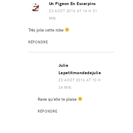
Un Pigeon En Escarpins
23 AOÛT 2016 AT 14 H 31
MIN
Très jolie cette robe
RÉPONDRE
Julie
Lepetitmondedejulie
25 AOÛT 2016 AT 10 H
34 MIN
Ravie qu’elle te plaise
RÉPONDRE