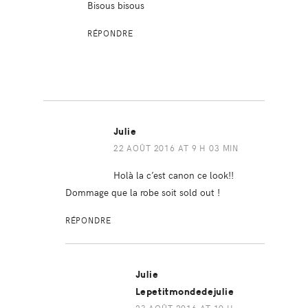
Bisous bisous
RÉPONDRE
Julie
22 AOÛT 2016 AT 9 H 03 MIN
Holà la c’est canon ce look!!
Dommage que la robe soit sold out !
RÉPONDRE
Julie
Lepetitmondedejulie
23 AOÛT 2016 AT 10 H