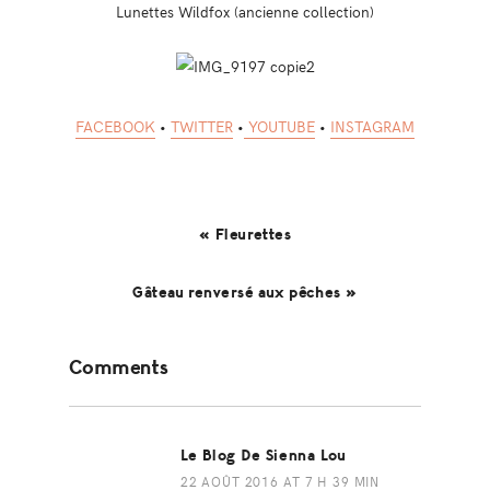
Lunettes Wildfox (ancienne collection)
FACEBOOK
•
TWITTER
•
YOUTUBE
•
INSTAGRAM
« Fleurettes
Gâteau renversé aux pêches »
Reader
Comments
Interactions
Le Blog De Sienna Lou
22 AOÛT 2016 AT 7 H 39 MIN