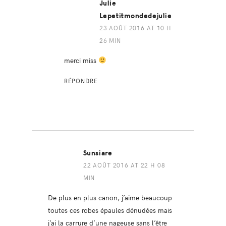
Julie
Lepetitmondedejulie
23 AOÛT 2016 AT 10 H
26 MIN
merci miss
RÉPONDRE
Sunsiare
22 AOÛT 2016 AT 22 H 08
MIN
De plus en plus canon, j’aime beaucoup
toutes ces robes épaules dénudées mais
j’ai la carrure d’une nageuse sans l’être