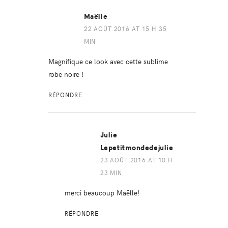
Maëlle
22 AOÛT 2016 AT 15 H 35
MIN
Magnifique ce look avec cette sublime
robe noire !
RÉPONDRE
Julie
Lepetitmondedejulie
23 AOÛT 2016 AT 10 H
23 MIN
merci beaucoup Maëlle!
RÉPONDRE