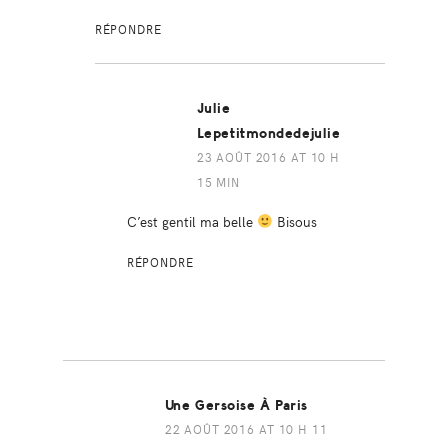
RÉPONDRE
Julie
Lepetitmondedejulie
23 AOÛT 2016 AT 10 H
15 MIN
C’est gentil ma belle
Bisous
RÉPONDRE
Une Gersoise À Paris
22 AOÛT 2016 AT 10 H 11