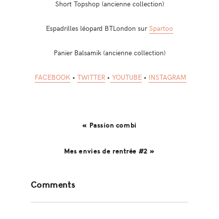
Short Topshop (ancienne collection)
Espadrilles léopard BTLondon sur
Spartoo
Panier Balsamik (ancienne collection)
FACEBOOK
•
TWITTER
•
YOUTUBE
•
INSTAGRAM
« Passion combi
Mes envies de rentrée #2 »
Reader
Comments
Interactions