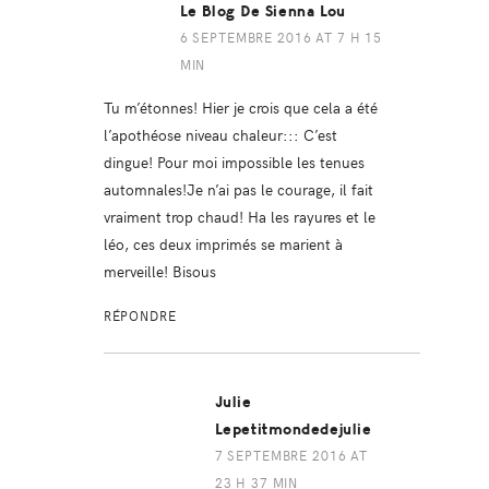
Le Blog De Sienna Lou
6 SEPTEMBRE 2016 AT 7 H 15
MIN
Tu m’étonnes! Hier je crois que cela a été
l’apothéose niveau chaleur::: C’est
dingue! Pour moi impossible les tenues
automnales!Je n’ai pas le courage, il fait
vraiment trop chaud! Ha les rayures et le
léo, ces deux imprimés se marient à
merveille! Bisous
RÉPONDRE
Julie
Lepetitmondedejulie
7 SEPTEMBRE 2016 AT
23 H 37 MIN