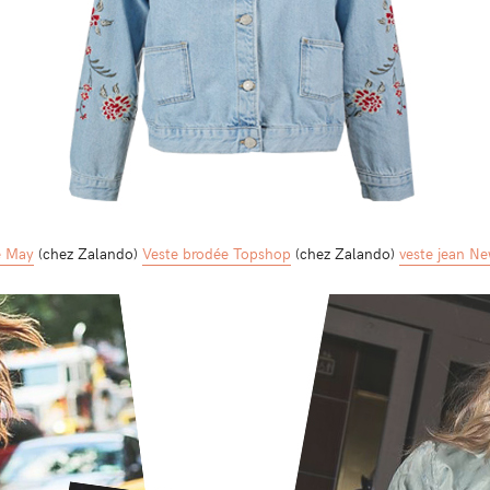
e May
(chez Zalando)
Veste brodée Topshop
(chez Zalando)
veste jean N