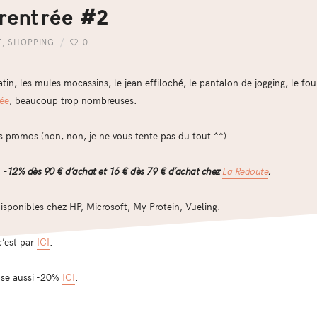
rentrée #2
E
,
SHOPPING
0
tin, les mules mocassins, le jean effiloché, le pantalon de jogging, le fo
rée
, beaucoup trop nombreuses.
s promos (non, non, je ne vous tente pas du tout ^^).
a
-12% dès 90 € d’achat et
16 € dès 79 € d’achat chez
La Redoute
.
isponibles chez HP, Microsoft, My Protein, Vueling.
c’est par
ICI
.
ose aussi -20%
ICI
.