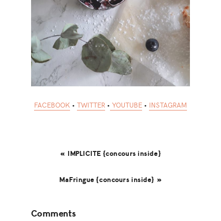
FACEBOOK
•
TWITTER
•
YOUTUBE
•
INSTAGRAM
« IMPLICITE {concours inside}
MaFringue {concours inside} »
Reader
Comments
Interactions