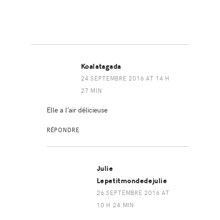
Koalatagada
24 SEPTEMBRE 2016 AT 14 H
27 MIN
Elle a l’air délicieuse
RÉPONDRE
Julie
Lepetitmondedejulie
26 SEPTEMBRE 2016 AT
10 H 24 MIN